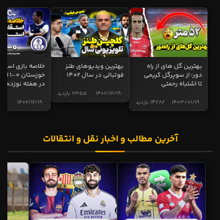
بهترین گل های از راه
بهترین ویدیوهای طنز
خلاصه بازی استقل
دور؛ از سوپرگل کریمی
فوتبالی در سال 1402
خوزستان 0
تا اشتباه رحمتی
در هفته نوزدهم
1402/12/19
7355 بازدید
1403/01/19
14782 بازدید
1402/12/19
5001 
آخرین مطالب و اخبار نقل و انتقالات