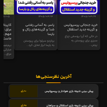
04/11/05
1405/03/12
1405/03/19
خرید جنجالی پرسپولیس
یاسر، به آسانی رفتنی
کاپیتان ا
و گزینه جدید استقلال
شد! و گزینه‌های رئال و
عراق: ای
بارسا
مهم و طل
در حالی که آریا یوسفی چراغ
ماست
سبزی برای پیوستن به
برناردو سیلوا برای پیوستن
پرس...
به بارسا ابراز تمایل کرد...
نیم‌فصل و
مبارکی در
عراق...
آخرین نظرسنجی‌ها
پیش بینی نتیجه بازی هوادار و پرسپولیس
80 رأی
پیش بینی نتیجه بازی استقلال و سپاهان
95 رأی