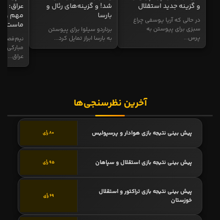
و گزینه جدید استقلال
شد! و گزینه‌های رئال و
عراق: ای
بارسا
مهم و طل
در حالی که آریا یوسفی چراغ
ماست
سبزی برای پیوستن به
برناردو سیلوا برای پیوستن
پرس...
به بارسا ابراز تمایل کرد...
نیم‌فصل و
مبارکی در
عراق...
آخرین نظرسنجی‌ها
پیش بینی نتیجه بازی هوادار و پرسپولیس
80 رأی
پیش بینی نتیجه بازی استقلال و سپاهان
95 رأی
پیش بینی نتیجه بازی تراکتور و استقلال
69 رأی
خوزستان