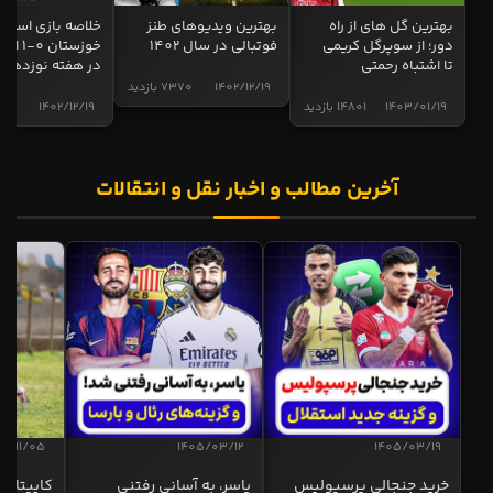
بهترین گل های از راه
بهترین ویدیوهای طنز
خلاصه بازی استقل
دور؛ از سوپرگل کریمی
فوتبالی در سال 1402
خوزستان 0
تا اشتباه رحمتی
در هفته نوزدهم
1402/12/19
7370 بازدید
1403/01/19
14801 بازدید
1402/12/19
5012 
آخرین مطالب و اخبار نقل و انتقالات
04/11/05
1405/03/12
1405/03/19
خرید جنجالی پرسپولیس
یاسر، به آسانی رفتنی
کاپیتان ا