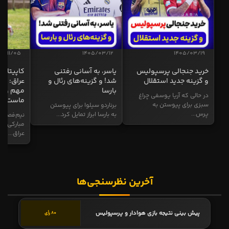
04/11/05
1405/03/12
1405/03/19
خرید جنجالی پرسپولیس
یاسر، به آسانی رفتنی
کاپیتان ا
و گزینه جدید استقلال
شد! و گزینه‌های رئال و
عراق: ای
بارسا
مهم و طل
در حالی که آریا یوسفی چراغ
ماست
سبزی برای پیوستن به
برناردو سیلوا برای پیوستن
پرس...
به بارسا ابراز تمایل کرد...
نیم‌فصل و
مبارکی در
عراق...
آخرین نظرسنجی‌ها
پیش بینی نتیجه بازی هوادار و پرسپولیس
80 رأی