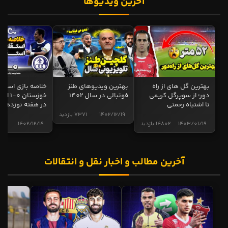
آخرین ویدیوها
بهترین گل های از راه
بهترین ویدیوهای طنز
خلاصه بازی استقل
دور؛ از سوپرگل کریمی
فوتبالی در سال 1402
خوزستان 0
تا اشتباه رحمتی
در هفته نوزدهم
1402/12/19
7371 بازدید
1403/01/19
14802 بازدید
1402/12/19
5013 ب
آخرین مطالب و اخبار نقل و انتقالات