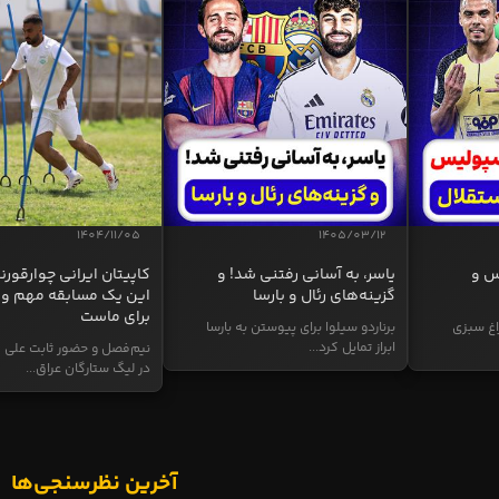
1404/11/05
1405/03/12
س و
یاسر، به آسانی رفتنی شد! و
کاپیتان ایرانی چوارقورنه
گزینه‌های رئال و بارسا
این یک مسابقه مهم و 
برای ماست
اغ سبزی
برناردو سیلوا برای پیوستن به بارسا
ابراز تمایل کرد...
نیم‌فصل و حضور ثابت علی م
در لیگ ستارگان عراق...
آخرین نظرسنجی‌ها