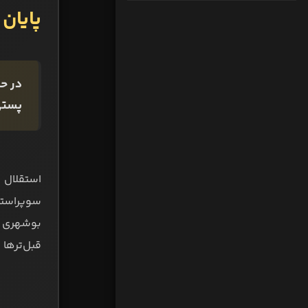
پایان 
در ح
پستی
استقلال 
سوپراستا
بوشهری د
قبل‌ترها 