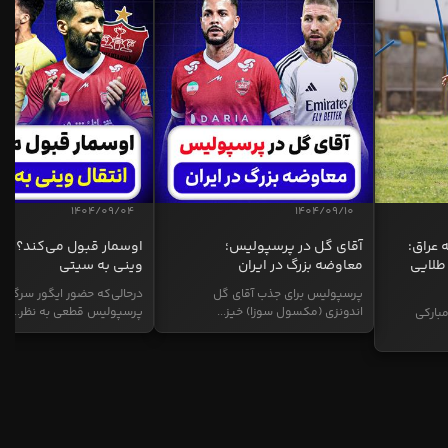
1404/09/04
1404/09/10
 عراق:
آقای گل در پرسپولیس؛
اوسمار قبول می‌کند؟ انت
طلایی
معاوضه بزرگ در ایران
وینی به سیتی
پرسپولیس برای جذب آقای گل
درحالی‌که حضور ایگور سرگیف
اندونزی (مکسول سوزا) خیز...
پرسپولیس قطعی به نظر...
بارکی