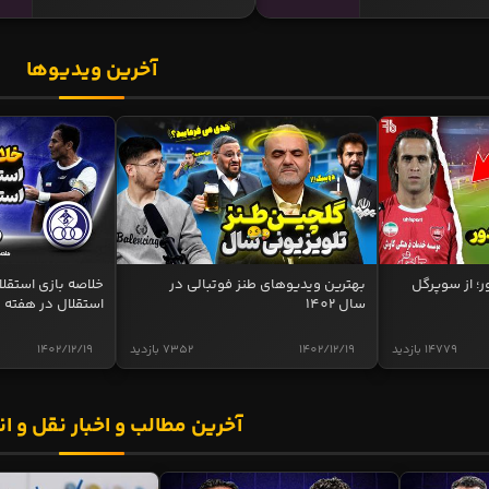
آخرین ویدیوها
ر؛ از سوپرگل
بهترین ویدیوهای طنز فوتبالی در
سال 1402
استقلال در هفته 
14779 بازدید
1402/12/19
7352 بازدید
1402/12/19
آخرین مطالب و اخبار نقل و ان