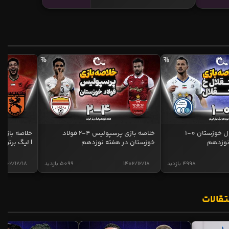
خلاصه بازی استقلال خوزستان 0-1
خلاصه بازی پرسپولیس 4-2 فولاد
نوزدهم
خوزستان در هفته نوزدهم
| لیگ برتر ای
4998 بازدید
1402/12/18
5099 بازدید
1402/12/18
تقالات