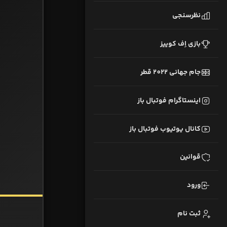
نظرسنجی
بازی اِف کوییز
جام جهانی 2022 قطر
اینستاگرام فوتبال باز
کانال یوتیوب فوتبال باز
قوانین
ورود
ثبت نام