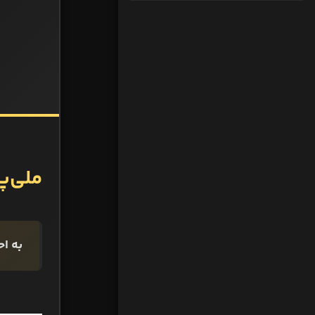
ملی‌پ
به اح