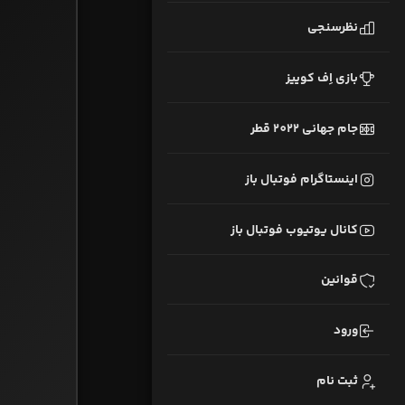
نظرسنجی
بازی اِف کوییز
جام جهانی 2022 قطر
اینستاگرام فوتبال باز
کانال یوتیوب فوتبال باز
قوانین
ورود
ثبت نام