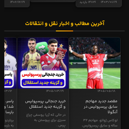
1403/01/19
14826 بازدید
1402/12/19
5021 
آخرین مطالب و اخبار نقل و انتقالات
5/03/12
1405/03/19
1405/05/18
مقصد جدید مهاجم
خرید جنجالی پرسپولیس
یاسر، به
سابق پرسپولیس در
و گزینه جدید استقلال
شد! و گز
آنگولا
بارسا
در حالی که آریا یوسفی چراغ
سبزی برای پیوستن به
لوکاس ژوائو، مهاجم ۳۲
برناردو سی
پرس...
ساله و سابق پرسپولیس،
به بارسا ابر