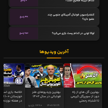
کدام گزینه صحیح است؟
4 پاسخ
کنفدراسیون فوتبال آمریکای جنوبی چند
268 پاسخ
عضو دارد؟
لوکا تونی در کدام پست بازی می‌کرد؟
657 پاسخ
آخرین ویدیوها
بهترین گل های از راه
بهترین ویدیوهای طنز
خلاصه بازی استقل
دور؛ از سوپرگل کریمی
فوتبالی در سال 1402
خوزستان 0
تا اشتباه رحمتی
در هفته نوزدهم
1402/12/19
7380 بازدید