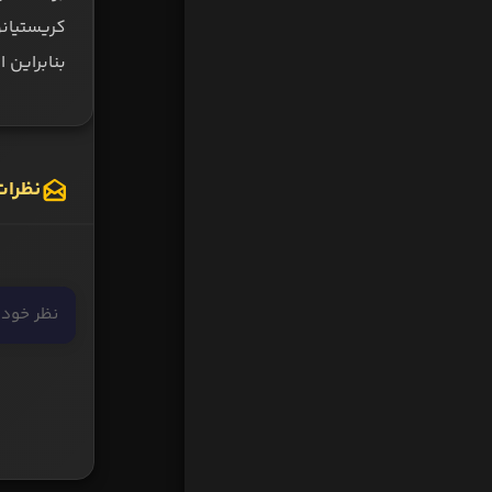
کریستیانو
بنابراین 
نظرات