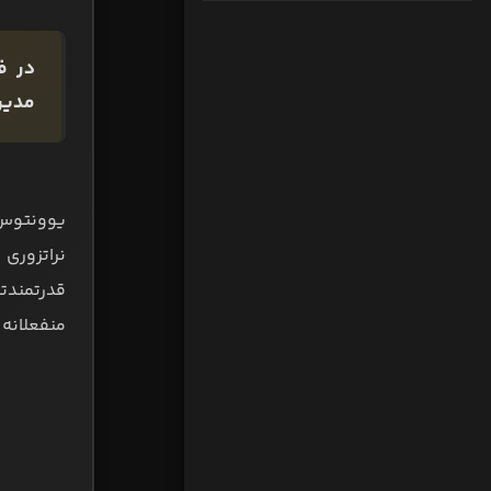
مدیری
یوونتوس 
نراتزوری
قدرتمندت
منفعلانه 