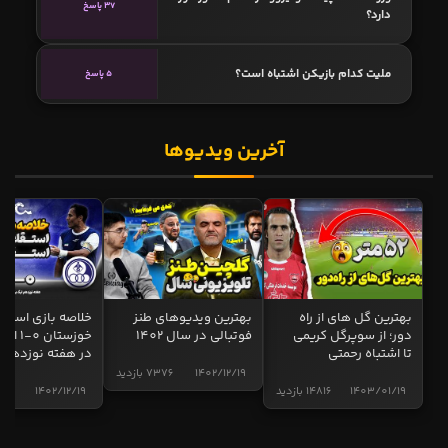
37 پاسخ
دارد؟
ملیت کدام بازیکن اشتباه است؟
5 پاسخ
آخرین ویدیوها
بهترین گل های از راه
بهترین ویدیوهای طنز
خلاصه بازی استقل
دور؛ از سوپرگل کریمی
فوتبالی در سال 1402
خوزستان 0
تا اشتباه رحمتی
در هفته نوزدهم
1402/12/19
7376 بازدید
1403/01/19
14816 بازدید
1402/12/19
5017 