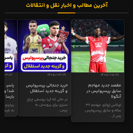
آخرین مطالب و اخبار نقل و انتقالات
5/03/12
1405/03/19
1405/05/18
مقصد جدید مهاجم
خرید جنجالی پرسپولیس
یاسر، به
سابق پرسپولیس در
و گزینه جدید استقلال
شد! و گز
آنگولا
بارسا
در حالی که آریا یوسفی چراغ
سبزی برای پیوستن به
لوکاس ژوائو، مهاجم ۳۲
برناردو سی
پرس...
ساله و سابق پرسپولیس،
به بارسا ابر
پس از ...