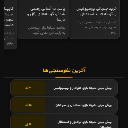
خرید جنجالی پرسپولیس
یاسر، به آسانی رفتنی
کاپیتان ا
و گزینه جدید استقلال
شد! و گزینه‌های رئال و
عراق: ای
بارسا
مهم و طل
در حالی که آریا یوسفی چراغ
ماست
سبزی برای پیوستن به
برناردو سیلوا برای پیوستن
پرس...
به بارسا ابراز تمایل کرد...
نیم‌فصل و
مبارکی در
عراق...
آخرین نظرسنجی‌ها
پیش بینی نتیجه بازی هوادار و پرسپولیس
80 رأی
پیش بینی نتیجه بازی استقلال و سپاهان
95 رأی
پیش بینی نتیجه بازی تراکتور و استقلال
69 رأی
خوزستان