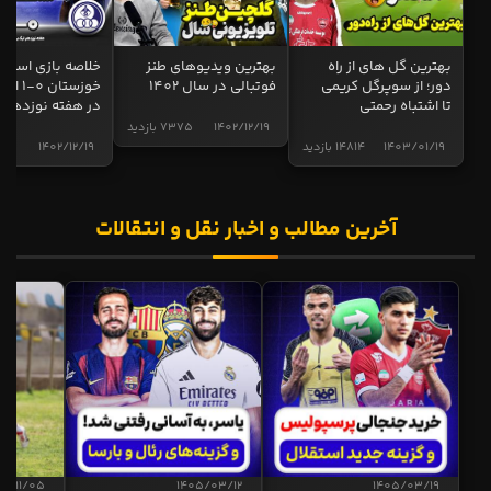
بهترین گل های از راه
بهترین ویدیوهای طنز
خلاصه بازی استقل
دور؛ از سوپرگل کریمی
فوتبالی در سال 1402
خوزستان 0
تا اشتباه رحمتی
در هفته نوزدهم
1402/12/19
7375 بازدید
1403/01/19
14814 بازدید
1402/12/19
5017 
آخرین مطالب و اخبار نقل و انتقالات
04/11/05
1405/03/12
1405/03/19