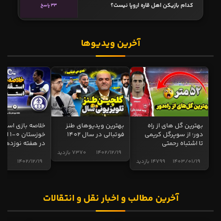
کدام بازیکن اهل قاره اروپا نیست؟
33 پاسخ
آخرین ویدیوها
بهترین گل های از راه
بهترین ویدیوهای طنز
خلاصه بازی استقل
دور؛ از سوپرگل کریمی
فوتبالی در سال 1402
خوزستان 0
تا اشتباه رحمتی
در هفته نوزدهم
1402/12/19
7370 بازدید
1403/01/19
14799 بازدید
1402/12/19
5012 
آخرین مطالب و اخبار نقل و انتقالات