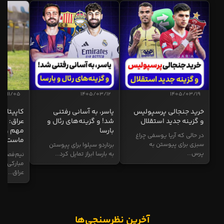
04/11/05
1405/03/12
1405/03/19
خرید جنجالی پرسپولیس
یاسر، به آسانی رفتنی
کاپیتان ا
و گزینه جدید استقلال
شد! و گزینه‌های رئال و
عراق: ای
بارسا
مهم و طل
در حالی که آریا یوسفی چراغ
ماست
سبزی برای پیوستن به
برناردو سیلوا برای پیوستن
پرس...
به بارسا ابراز تمایل کرد...
نیم‌فصل و
مبارکی در
عراق...
آخرین نظرسنجی‌ها