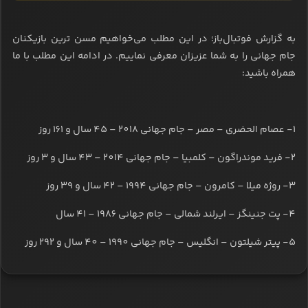
به گزارش فوتبال‌باز؛ در این مطلب می‌خواهیم مسن ترین بازیکنان
جام جهانی را به شما عزیزان معرفی نماییم. در ادامه این مطلب با ما
همراه باشید:
1- عصام الحضری – مصر – جام جهانی 2018 – 45 سال و 161 روز
2- فرید موندراگون – کلمبیا – جام جهانی 2014 – 43 سال و 3 روز
3- روژه میلا – کامرون – جام جهانی 1994 – 42 سال و 39 روز
4- پت جنینگز – ایرلند شمالی – جام جهانی 1986 – 41 سال
5- پیتر شیلتون – انگلیس – جام جهانی 1990 – 40 سال و 292 روز