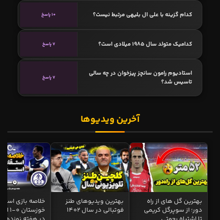
کدام گزینه با علی ال بلیهی مرتبط نیست؟
10 پاسخ
کدامیک متولد سال 1985 میلادی است؟
7 پاسخ
استادیوم رامون سانچز پیزخوان در چه سالی
7 پاسخ
تاسیس شد؟
آخرین ویدیوها
بهترین گل های از راه
بهترین ویدیوهای طنز
خلاصه بازی استقل
دور؛ از سوپرگل کریمی
فوتبالی در سال 1402
خوزستان 0
تا اشتباه رحمتی
در هفته نوزدهم