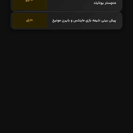
34 رأی
منچستر یونایتد
پیش بینی نتیجه بازی ماینتس و بایرن مونیخ
27 رأی