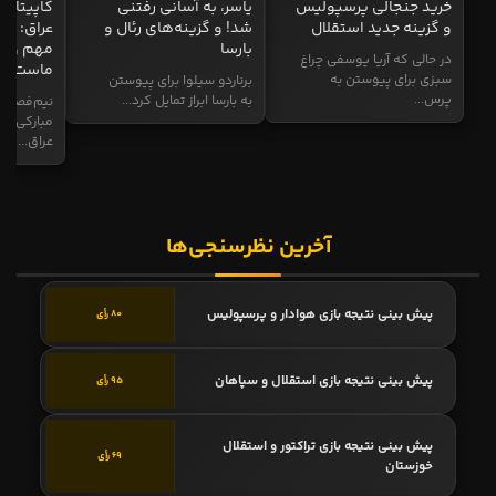
خرید جنجالی پرسپولیس
یاسر، به آسانی رفتنی
کاپیتان ا
و گزینه جدید استقلال
شد! و گزینه‌های رئال و
عراق: ای
بارسا
مهم و طل
در حالی که آریا یوسفی چراغ
ماست
سبزی برای پیوستن به
برناردو سیلوا برای پیوستن
پرس...
به بارسا ابراز تمایل کرد...
نیم‌فصل و
مبارکی در
عراق...
آخرین نظرسنجی‌ها
پیش بینی نتیجه بازی هوادار و پرسپولیس
80 رأی
پیش بینی نتیجه بازی استقلال و سپاهان
95 رأی
پیش بینی نتیجه بازی تراکتور و استقلال
69 رأی
خوزستان