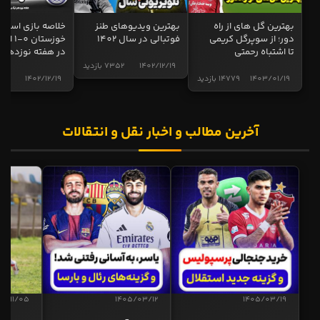
بهترین گل های از راه
بهترین ویدیوهای طنز
خلاصه بازی استقل
دور؛ از سوپرگل کریمی
فوتبالی در سال 1402
خوزستان 0
تا اشتباه رحمتی
در هفته نوزدهم
1402/12/19
7352 بازدید
1403/01/19
14779 بازدید
1402/12/19
4998 ب
آخرین مطالب و اخبار نقل و انتقالات
04/11/05
1405/03/12
1405/03/19