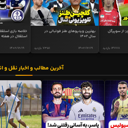
ر؛ از سوپرگل
بهترین ویدیوهای طنز فوتبالی در
سال 1402
استقلال در هفته 
14778 بازدید
1402/12/19
7351 بازدید
1402/12/19
آخرین مطالب و اخبار نقل و ان