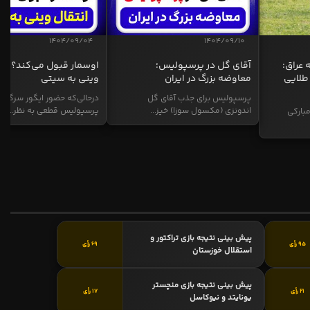
1404/09/04
1404/09/10
 عراق:
آقای گل در پرسپولیس؛
اوسمار قبول می‌کند؟ انت
طلایی
معاوضه بزرگ در ایران
وینی به سیتی
پرسپولیس برای جذب آقای گل
درحالی‌که حضور ایگور سرگیف
اندونزی (مکسول سوزا) خیز...
پرسپولیس قطعی به نظر...
بارکی
پیش بینی نتیجه بازی تراکتور و
95 رأی
69 رأی
استقلال خوزستان
پیش بینی نتیجه بازی منچستر
21 رأی
17 رأی
یونایتد و نیوکاسل