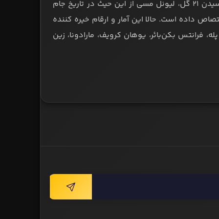
در مجموع با 12 گل و هشت پاس گل و در حقیقت تاثیرگذاری روی به ثمر رسیدن 21 گل، لیونل مسی از این حیث در تاریخ جام
صاص داده است. حالا این آمار و ارقام خیره کننده
ه، فرانتس بکن‌بائر، یوهان کرویف، مارادونا، زین