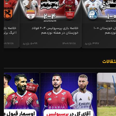
خلاصه بازی استقلال خوزستان 0-1
خلاصه بازی پرسپولیس 4-2 فولاد
نوزدهم
خوزستان در هفته نوزدهم
| لیگ برتر ای
4997 بازدید
1402/12/18
5099 بازدید
1402/12/18
تقالات