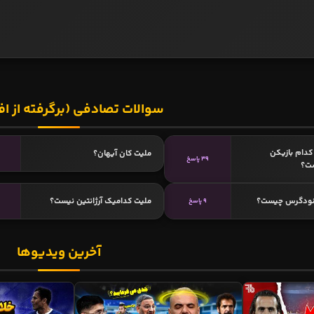
سوالات تصادفی (برگرفته از اف
دام بازیکن
ملیت کان آیهان؟
39 پاسخ
ست؟
نودگرس چیست؟
ملیت کدامیک آرژانتین نیست؟
9 پاسخ
آخرین ویدیوها