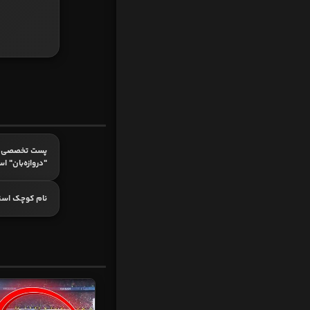
پست تخصصی ک
"دروازه‌بان" ا
نام کوچک اس