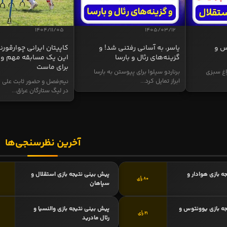
1404/11/05
1405/03/12
س و
یاسر، به آسانی رفتنی شد! و
کاپیتان ایرانی چوارقورنه
گزینه‌های رئال و بارسا
این یک مسابقه مهم و 
برای ماست
اغ سبزی
برناردو سیلوا برای پیوستن به بارسا
ابراز تمایل کرد...
نیم‌فصل و حضور ثابت علی م
در لیگ ستارگان عراق...
آخرین نظرسنجی‌ها
ه بازی هوادار و
پیش بینی نتیجه بازی استقلال و
80 رأی
سپاهان
ه بازی یوونتوس و
پیش بینی نتیجه بازی والنسیا و
21 رأی
رئال مادرید