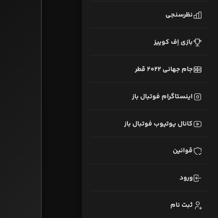
نظرسنجی
بازی اِف کوییز
جام جهانی 2022 قطر
اینستاگرام فوتبال باز
کانال یوتیوب فوتبال باز
قوانین
ورود
ثبت نام