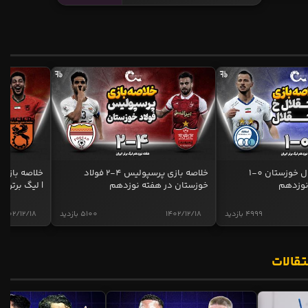
خلاصه بازی استقلال خوزستان 0-1
خلاصه بازی پرسپولیس 4-2 فولاد
نوزدهم
خوزستان در هفته نوزدهم
| لیگ برتر ای
4999 بازدید
1402/12/18
5100 بازدید
1402/12/18
تقالات