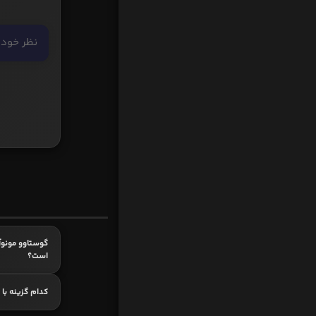
گوستاوو مونوآ
است؟
کدام گزینه با