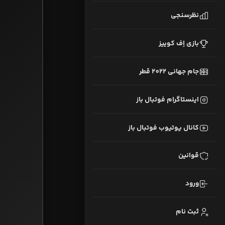
نظرسنجی
بازی اِف کوییز
جام جهانی 2022 قطر
اینستاگرام فوتبال باز
کانال یوتیوب فوتبال باز
قوانین
ورود
ثبت نام