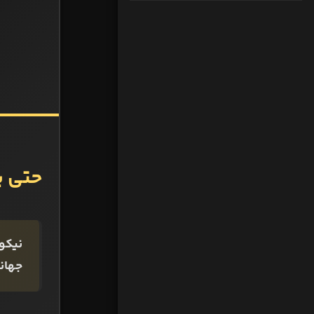
حتی ی
نیکول
جهان