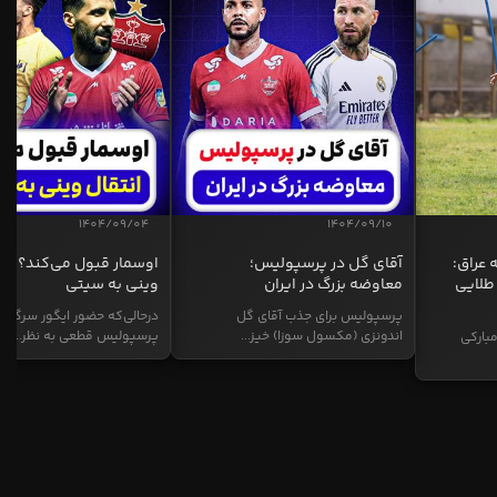
1404/09/04
1404/09/10
 عراق:
آقای گل در پرسپولیس؛
اوسمار قبول می‌کند؟ انت
طلایی
معاوضه بزرگ در ایران
وینی به سیتی
پرسپولیس برای جذب آقای گل
درحالی‌که حضور ایگور سرگیف
اندونزی (مکسول سوزا) خیز...
پرسپولیس قطعی به نظر...
بارکی