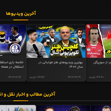
آخرین ویدیوها
ر؛ از سوپرگل
بهترین ویدیوهای طنز فوتبالی در
سال 1402
استقلال در هفته 
14780 بازدید
1402/12/19
7353 بازدید
1402/12/19
آخرین مطالب و اخبار نقل و ان