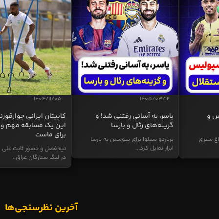
1404/11/05
1405/03/12
س و
یاسر، به آسانی رفتنی شد! و
کاپیتان ایرانی چوارقورنه
گزینه‌های رئال و بارسا
این یک مسابقه مهم و 
برای ماست
اغ سبزی
برناردو سیلوا برای پیوستن به بارسا
ابراز تمایل کرد...
نیم‌فصل و حضور ثابت علی م
در لیگ ستارگان عراق...
آخرین نظرسنجی‌ها