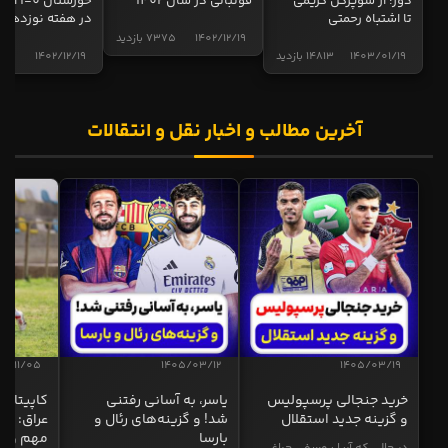
دور؛ از سوپرگل کریمی
فوتبالی در سال 1402
خوزستان 0
تا اشتباه رحمتی
در هفته نوزدهم
1402/12/19
7375 بازدید
1403/01/19
14813 بازدید
1402/12/19
5015 ب
آخرین مطالب و اخبار نقل و انتقالات
04/11/05
1405/03/12
1405/03/19
خرید جنجالی پرسپولیس
یاسر، به آسانی رفتنی
کاپیتان ا
و گزینه جدید استقلال
شد! و گزینه‌های رئال و
عراق: ای
بارسا
مهم و طل