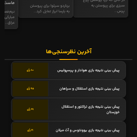
در حالی که آریا یوسفی چراغ
ماست
سبزی برای پیوستن به
برناردو سیلوا برای پیوستن
پرس...
به بارسا ابراز تمایل کرد...
نیم‌فصل و
مبارکی در
عراق...
آخرین نظرسنجی‌ها
پیش بینی نتیجه بازی هوادار و پرسپولیس
80 رأی
پیش بینی نتیجه بازی استقلال و سپاهان
95 رأی
پیش بینی نتیجه بازی تراکتور و استقلال
69 رأی
خوزستان
پیش بینی نتیجه بازی یوونتوس و آث میلان
21 رأی