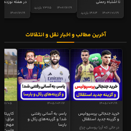
تا اشتباه رحمتی
در هفته نوزدهم
1402/12/19
7375 بازدید
1403/01/19
14814 بازدید
1402/12/19
5017 
آخرین مطالب و اخبار نقل و انتقالات
04/11/05
1405/03/12
1405/03/19
خرید جنجالی پرسپولیس
یاسر، به آسانی رفتنی
کاپیتان ا
و گزینه جدید استقلال
شد! و گزینه‌های رئال و
عراق: ای
بارسا
مهم و طل
در حالی که آریا یوسفی چراغ
ماست