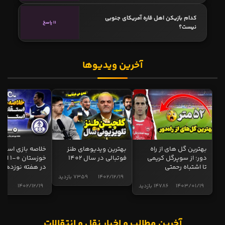
کدام بازیکن اهل قاره آمریکای جنوبی
11 پاسخ
نیست؟
آخرین ویدیوها
بهترین گل های از راه
بهترین ویدیوهای طنز
خلاصه بازی استقل
دور؛ از سوپرگل کریمی
فوتبالی در سال 1402
خوزستان 0
تا اشتباه رحمتی
در هفته نوزدهم
1402/12/19
7359 بازدید
1403/01/19
14786 بازدید
1402/12/19
5005 ب
آخرین مطالب و اخبار نقل و انتقالات