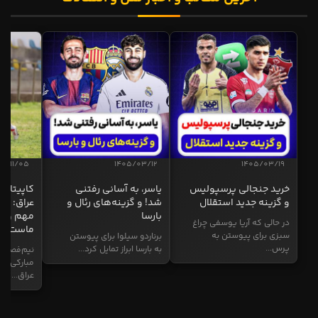
04/11/05
1405/03/12
1405/03/19
خرید جنجالی پرسپولیس
یاسر، به آسانی رفتنی
کاپیتان ا
و گزینه جدید استقلال
شد! و گزینه‌های رئال و
عراق: ای
بارسا
مهم و طل
در حالی که آریا یوسفی چراغ
ماست
سبزی برای پیوستن به
برناردو سیلوا برای پیوستن
پرس...
به بارسا ابراز تمایل کرد...
نیم‌فصل و
مبارکی در
عراق...