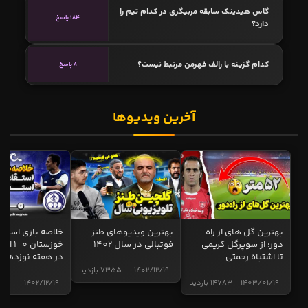
گاس هیدینک سابقه مربیگری در کدام تیم را
184 پاسخ
دارد؟
کدام گزینه با رالف فهرمن مرتبط نیست؟
8 پاسخ
آخرین ویدیوها
بهترین گل های از راه
بهترین ویدیوهای طنز
خلاصه بازی استقل
دور؛ از سوپرگل کریمی
فوتبالی در سال 1402
خوزستان 0
تا اشتباه رحمتی
در هفته نوزدهم
1402/12/19
7355 بازدید
1403/01/19
14783 بازدید
1402/12/19
5001 