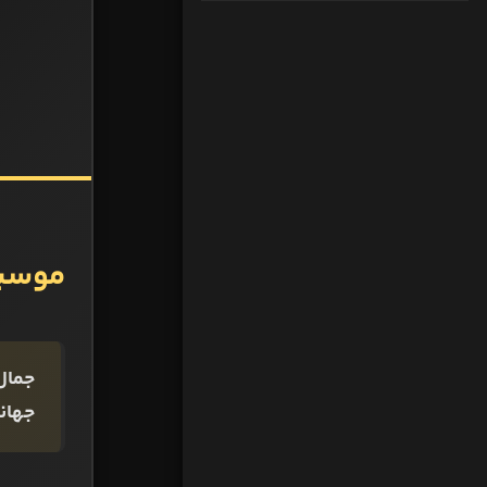
موسیال
جمال
جهان