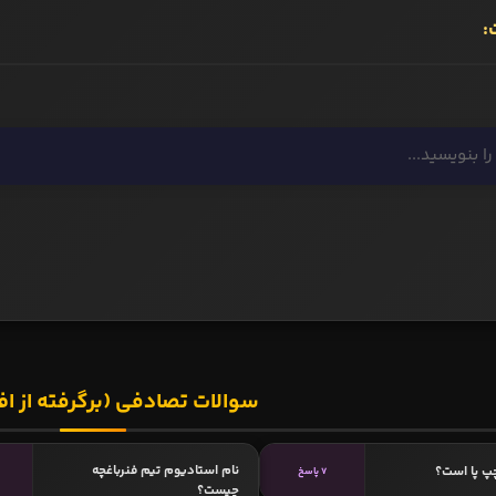
:
سوالات تصادفی (برگرفته از اف
نام استادیوم تیم فنرباغچه
پ پا است؟
7 پاسخ
چیست؟