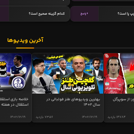
پ پا است؟
کدام گزینه صحیح است؟
6 پاسخ
آخرین ویدیوها
ر؛ از سوپرگل
بهترین ویدیوهای طنز فوتبالی در
سال 1402
استقلال در هفته 
14784 بازدید
1402/12/19
7356 بازدید
1402/12/19