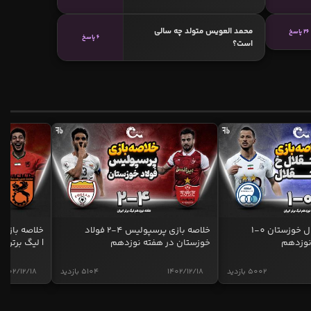
محمد العویس متولد چه سالی
26 پاسخ
6 پاسخ
است؟
خلاصه بازی استقلال خوزستان 0-1
خلاصه بازی پرسپولیس 4-2 فولاد
نوزدهم
خوزستان در هفته نوزدهم
| لیگ برتر ای
5002 بازدید
1402/12/18
5104 بازدید
1402/12/18