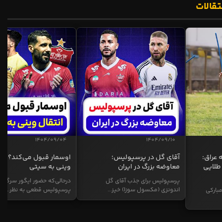
تقالات
1404/09/04
1404/09/10
 عراق:
آقای گل در پرسپولیس؛
اوسمار قبول می‌کند؟ انت
طلایی
معاوضه بزرگ در ایران
وینی به سیتی
پرسپولیس برای جذب آقای گل
درحالی‌که حضور ایگور سرگیف
اندونزی (مکسول سوزا) خیز...
پرسپولیس قطعی به نظر...
بارکی