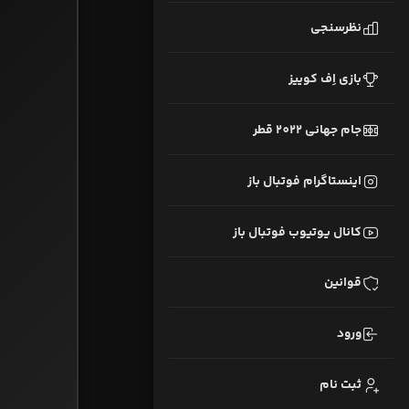
نظرسنجی
بازی اِف کوییز
جام جهانی 2022 قطر
اینستاگرام فوتبال باز
کانال یوتیوب فوتبال باز
قوانین
ورود
ثبت نام