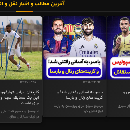
آخرین مطالب و اخبار نقل و ان
1404/11/05
1405/03/12
س و
یاسر، به آسانی رفتنی شد! و
کاپیتان ایرانی چوارقورنه
گزینه‌های رئال و بارسا
این یک مسابقه مهم و 
برای ماست
اغ سبزی
برناردو سیلوا برای پیوستن به بارسا
ابراز تمایل کرد...
نیم‌فصل و حضور ثابت علی م
در لیگ ستارگان عراق...