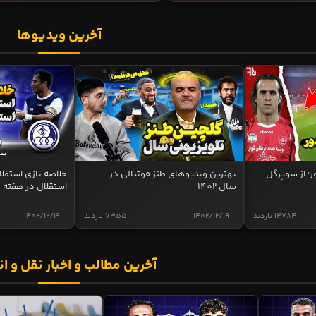
آخرین ویدیوها
ر؛ از سوپرگل
بهترین ویدیوهای طنز فوتبالی در
سال 1402
استقلال در هفته 
14784 بازدید
1402/12/19
7355 بازدید
1402/12/19
آخرین مطالب و اخبار نقل و ان