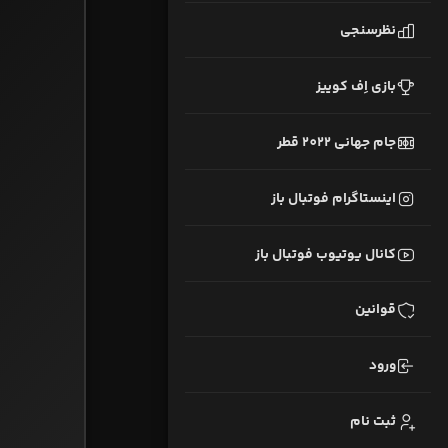
نظرسنجی
بازی اِف کوییز
جام جهانی 2022 قطر
اینستاگرام فوتبال باز
کانال یوتیوب فوتبال باز
قوانین
ورود
ثبت نام