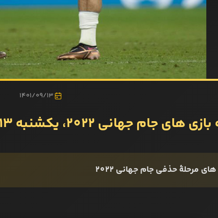
1401/09/13
زی‌ های جام جهانی 2022، یکشنبه 13 آذر
 های مرحلۀ حذفی جام جهانی 2022