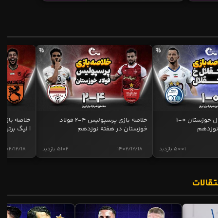
خلاصه بازی استقلال خوزستان 0-1
خلاصه بازی پرسپولیس 4-2 فولاد
نوزدهم
خوزستان در هفته نوزدهم
| لیگ برتر ای
5001 بازدید
1402/12/18
5102 بازدید
1402/12/18
تقالات