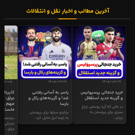
آخرین مطالب و اخبار نقل و انتقالات
04/11/05
1405/03/12
1405/03/19
خرید جنجالی پرسپولیس
یاسر، به آسانی رفتنی
کاپیتان ا
و گزینه جدید استقلال
شد! و گزینه‌های رئال و
عراق: ای
بارسا
مهم و طل
در حالی که آریا یوسفی چراغ
ماست
سبزی برای پیوستن به
برناردو سیلوا برای پیوستن
پرس...
به بارسا ابراز تمایل کرد...
نیم‌فصل و
مبارکی در
عراق...