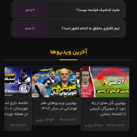
ملیت کدامیک فرانسه نیست؟
12 پاسخ
تیم کالیاری متعلق به کدام کشور است؟
70 پاسخ
آخرین ویدیوها
بهترین گل های از راه
بهترین ویدیوهای طنز
خلاصه بازی استقل
دور؛ از سوپرگل کریمی
فوتبالی در سال 1402
خوزستان 0
تا اشتباه رحمتی
در هفته نوزدهم
1402/12/19
7353 بازدید
1403/01/19
14780 بازدید
1402/12/19
4999 