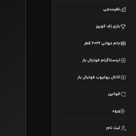
نظرسنجی
بازی اِف کوییز
جام جهانی 2022 قطر
اینستاگرام فوتبال باز
کانال یوتیوب فوتبال باز
قوانین
ورود
ثبت نام