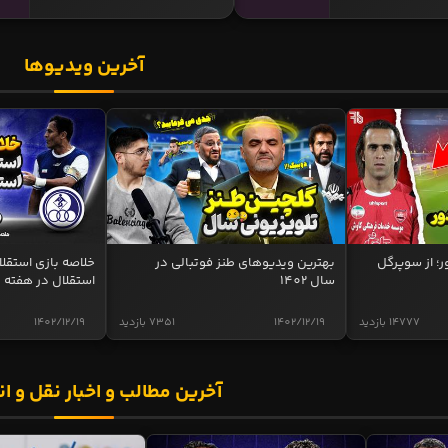
آخرین ویدیوها
ر؛ از سوپرگل
بهترین ویدیوهای طنز فوتبالی در
سال 1402
استقلال در هفته 
14777 بازدید
1402/12/19
7351 بازدید
1402/12/19
آخرین مطالب و اخبار نقل و ان