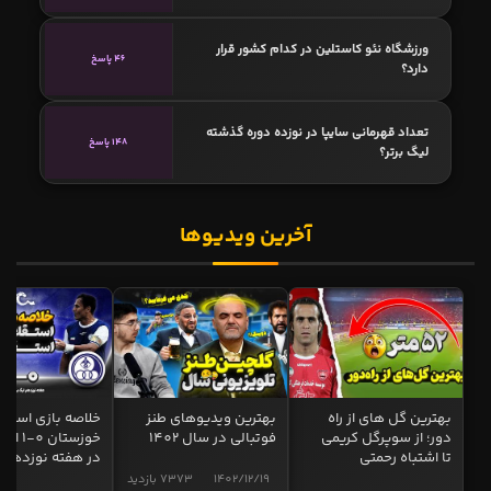
ورزشگاه نئو کاستلین در کدام کشور قرار
46 پاسخ
دارد؟
تعداد قهرمانی سایپا در نوزده دوره گذشته
148 پاسخ
لیگ برتر؟
آخرین ویدیوها
بهترین گل های از راه
بهترین ویدیوهای طنز
خلاصه بازی استقل
دور؛ از سوپرگل کریمی
فوتبالی در سال 1402
خوزستان 0
تا اشتباه رحمتی
در هفته نوزدهم
1402/12/19
7373 بازدید