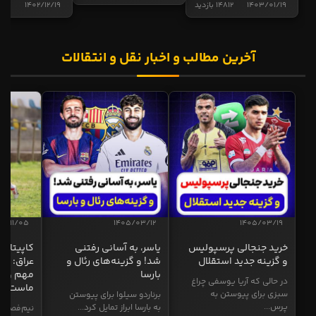
1403/01/19
14812 بازدید
1402/12/19
5013 ب
آخرین مطالب و اخبار نقل و انتقالات
04/11/05
1405/03/12
1405/03/19
خرید جنجالی پرسپولیس
یاسر، به آسانی رفتنی
کاپیتان ا
و گزینه جدید استقلال
شد! و گزینه‌های رئال و
عراق: ای
بارسا
مهم و طل
در حالی که آریا یوسفی چراغ
ماست
سبزی برای پیوستن به
برناردو سیلوا برای پیوستن
پرس...
به بارسا ابراز تمایل کرد...
نیم‌فصل و