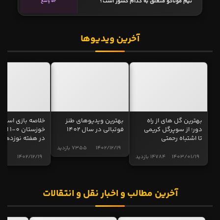
تیم موناکو متعلق به کدام کشور است؟
52 پاسخ
آخرین ویدیوها
بهترین گل های از راه
بهترین ویدیوهای طنز
خلاصه بازی استقل
دور؛ از سوپرگل کریمی
فوتبالی در سال 1402
خوزستان 0
تا اشتباه رحمتی
در هفته نوزدهم
1402/12/19
7355 بازدید
1403/01/19
14784 بازدید
1402/12/19
5002 ب
آخرین مطالب و اخبار نقل و انتقالات