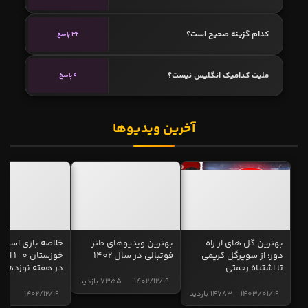
کدام گزینه صحیح است؟
32 پاسخ
ملیت کدامیک انگلیس نیست؟
9 پاسخ
آخرین ویدیوها
بهترین گل های از راه
بهترین ویدیوهای طنز
خلاصه بازی استقل
دور؛ از سوپرگل کریمی
فوتبالی در سال 1402
خوزستان 0
تا اشتباه رحمتی
در هفته نوزدهم
1402/12/19
7355 بازدید
1403/01/19
14783 بازدید
1402/12/19
5001 