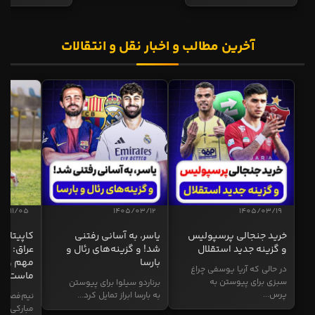
آخرین مطالب و اخبار نقل و انتقالات
04/11/05
1405/03/12
1405/03/19
خرید جنجالی پرسپولیس
یاسر، به آسانی رفتنی
کاپیتان ا
و گزینه جدید استقلال
شد! و گزینه‌های رئال و
عراق: ای
بارسا
مهم و طل
در حالی که آریا یوسفی چراغ
ماست
سبزی برای پیوستن به
برناردو سیلوا برای پیوستن
پرس...
به بارسا ابراز تمایل کرد...
نیم‌فصل و
مبارکی در