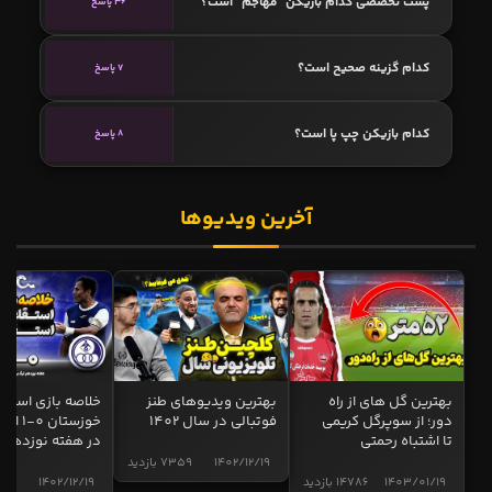
پست تخصصی کدام بازیکن "مهاجم" است؟
36 پاسخ
کدام گزینه صحیح است؟
7 پاسخ
کدام بازیکن چپ پا است؟
8 پاسخ
آخرین ویدیوها
بهترین گل های از راه
بهترین ویدیوهای طنز
خلاصه بازی استقل
دور؛ از سوپرگل کریمی
فوتبالی در سال 1402
خوزستان 0
تا اشتباه رحمتی
در هفته نوزدهم
1402/12/19
7359 بازدید
1403/01/19
14786 بازدید
1402/12/19
5005 ب