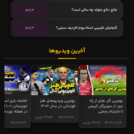
ماتج دلاچ متولد چه سالی است؟
5 پاسخ
گنجایش تقریبی استادیوم کاردیف سیتی؟
12 پاسخ
آخرین ویدیوها
بهترین گل های از راه
بهترین ویدیوهای طنز
خلاصه بازی استقل
دور؛ از سوپرگل کریمی
فوتبالی در سال 1402
خوزستان 0
تا اشتباه رحمتی
در هفته نوزدهم
1402/12/19
7354 بازدید
1403/01/19
14782 بازدید
1402/12/19
5000 ب