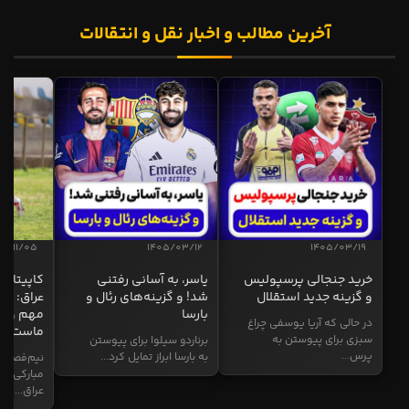
آخرین مطالب و اخبار نقل و انتقالات
04/11/05
1405/03/12
1405/03/19
خرید جنجالی پرسپولیس
یاسر، به آسانی رفتنی
کاپیتان ا
و گزینه جدید استقلال
شد! و گزینه‌های رئال و
عراق: ای
بارسا
مهم و طل
در حالی که آریا یوسفی چراغ
ماست
سبزی برای پیوستن به
برناردو سیلوا برای پیوستن
پرس...
به بارسا ابراز تمایل کرد...
نیم‌فصل و
مبارکی در
عراق...