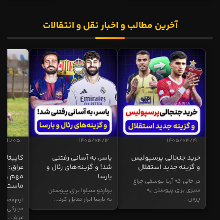
آخرین مطالب و اخبار نقل و انتقالات
04/11/05
1405/03/12
1405/03/19
خرید جنجالی پرسپولیس
یاسر، به آسانی رفتنی
کاپیتان ا
و گزینه جدید استقلال
شد! و گزینه‌های رئال و
عراق: ای
بارسا
مهم و طل
در حالی که آریا یوسفی چراغ
ماست
سبزی برای پیوستن به
برناردو سیلوا برای پیوستن
پرس...
به بارسا ابراز تمایل کرد...
نیم‌فصل و
مبارکی در
عراق...