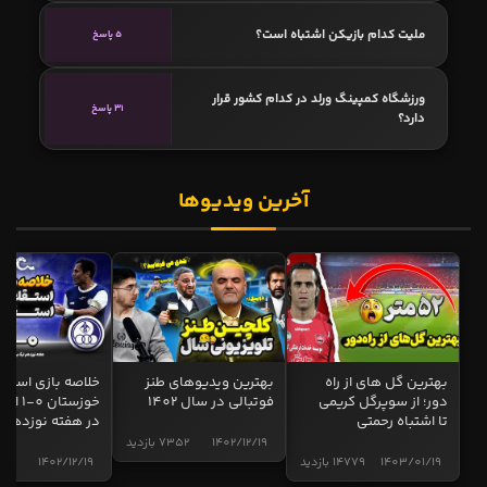
ملیت کدام بازیکن اشتباه است؟
5 پاسخ
ورزشگاه کمپینگ ورلد در کدام کشور قرار
31 پاسخ
دارد؟
آخرین ویدیوها
بهترین گل های از راه
بهترین ویدیوهای طنز
خلاصه بازی استقل
دور؛ از سوپرگل کریمی
فوتبالی در سال 1402
خوزستان 0
تا اشتباه رحمتی
در هفته نوزدهم
1402/12/19
7352 بازدید
1403/01/19
14779 بازدید
1402/12/19
4998 ب