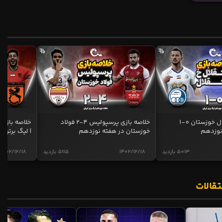
خلاصه بازی استقلال خوزستان 0-1
خلاصه بازی پرسپولیس 4-2 فولاد
نوزدهم
خوزستان در هفته نوزدهم
| لیگ برتر ای
5013 بازدید
1402/12/18
5115 بازدید
1402/12/18
تقالات