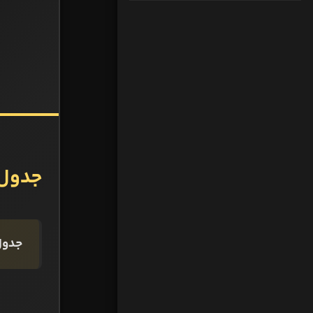
جدول م
جدول گروه E و 