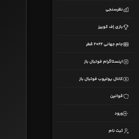
نظرسنجی
بازی اِف کوییز
جام جهانی 2022 قطر
اینستاگرام فوتبال باز
کانال یوتیوب فوتبال باز
قوانین
ورود
ثبت نام