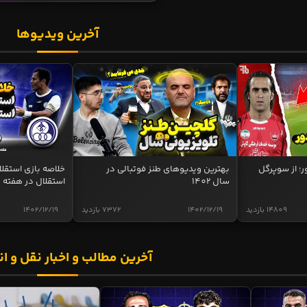
آخرین ویدیوها
ر؛ از سوپرگل
بهترین ویدیوهای طنز فوتبالی در
سال 1402
استقلال در هفته 
14809 بازدید
1402/12/19
7372 بازدید
1402/12/19
آخرین مطالب و اخبار نقل و ان