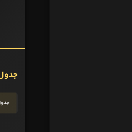
جدول م
جدول گروه B و 