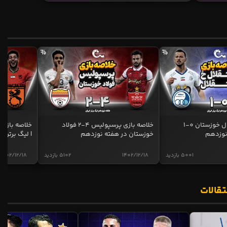
خلاصه بازی استقلال خوزستان 0-1
خلاصه بازی پرسپولیس 4-2 فولاد
نوزدهم
خوزستان در هفته نوزدهم
| لیگ برتر ای
5001 بازدید
1402/12/18
5102 بازدید
1402/12/18
تقالات