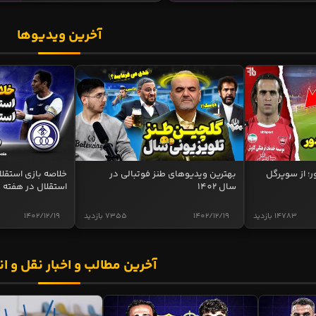
آخرین ویدیوها
ر؛ از سوپرگل
بهترین ویدیوهای طنز فوتبالی در
سال 1402
استقلال در هفته 
14783 بازدید
1402/12/19
7355 بازدید
1402/12/19
آخرین مطالب و اخبار نقل و ان