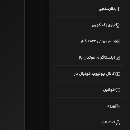
نظرسنجی
بازی اِف کوییز
جام جهانی 2022 قطر
اینستاگرام فوتبال باز
کانال یوتیوب فوتبال باز
قوانین
ورود
ثبت نام