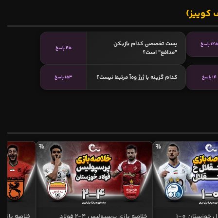
 کوییز)
پست تخصصی کدام بازیکن
14 پاسخ
45 پاسخ
"مدافع" است؟
کدام گزینه با ژرژ وه‌آ مرتبط نیست؟
14 پاسخ
153 پاسخ
خلاصه بازی استقلال خوزستان 0-1
خلاصه بازی پرسپولیس 4-2 فولاد