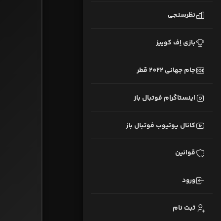
نظرسنجی
بازی اِف کوییز
جام جهانی 2022 قطر
اینستاگرام فوتبال باز
کانال یوتیوب فوتبال باز
قوانین
ورود
ثبت نام