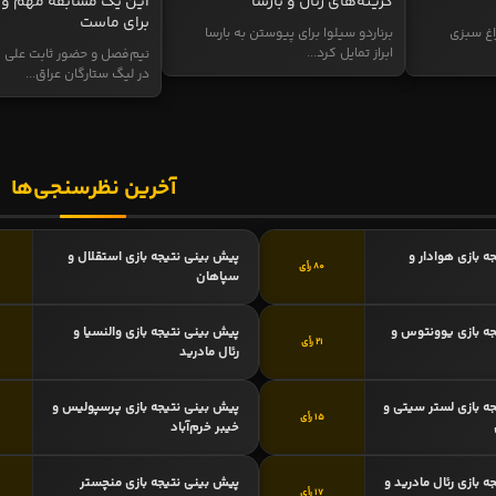
گزینه‌های رئال و بارسا
این یک مسابقه مهم و 
برای ماست
اغ سبزی
برناردو سیلوا برای پیوستن به بارسا
ابراز تمایل کرد...
نیم‌فصل و حضور ثابت علی م
در لیگ ستارگان عراق...
آخرین نظرسنجی‌ها
ه بازی هوادار و
پیش بینی نتیجه بازی استقلال و
80 رأی
سپاهان
ه بازی یوونتوس و
پیش بینی نتیجه بازی والنسیا و
21 رأی
رئال مادرید
ه بازی لستر سیتی و
پیش بینی نتیجه بازی پرسپولیس و
15 رأی
خیبر خرم‌آباد
 بازی رئال مادرید و
پیش بینی نتیجه بازی منچستر
17 رأی