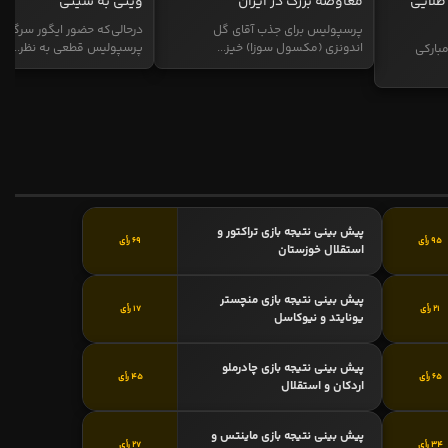
طلایی
معاوضه بزرگ در ایران
وینی به سیتی
پرسپولیس برای جذب آقای گل
درحالی‌که حضور ایگور سرگیف
اندونزی (مکسول سوزا) خیز...
پرسپولیس قطعی به نظر...
بارکی
پیش بینی نتیجه بازی تراکتور و
95 رأی
69 رأی
استقلال خوزستان
پیش بینی نتیجه بازی منچستر
21 رأی
17 رأی
یونایتد و نیوکاسل
پیش بینی نتیجه بازی چادرملو
65 رأی
45 رأی
اردکان و استقلال
پیش بینی نتیجه بازی ماینتس و
34 رأی
27 رأی