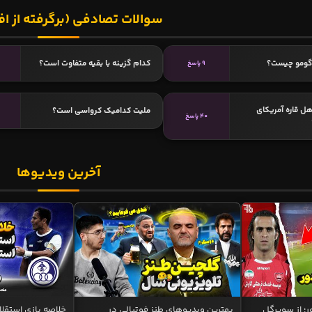
سوالات تصادفی (برگرفته از اف
گومو چیست؟
کدام گزینه با بقیه متفاوت است؟
9 پاسخ
5
هل قاره آمریکای
ملیت کدامیک کرواسی است؟
40 پاسخ
آخرین ویدیوها
ر؛ از سوپرگل
بهترین ویدیوهای طنز فوتبالی در