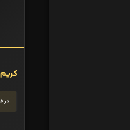
کریم بنزما
در فا