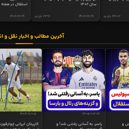
سال 1402
استقلال در هفته 
14802 بازدید
1402/12/19
7371 بازدید
1402/12/19
آخرین مطالب و اخبار نقل و ان
1404/11/05
1405/03/12
س و
یاسر، به آسانی رفتنی شد! و
کاپیتان ایرانی چوارقورنه