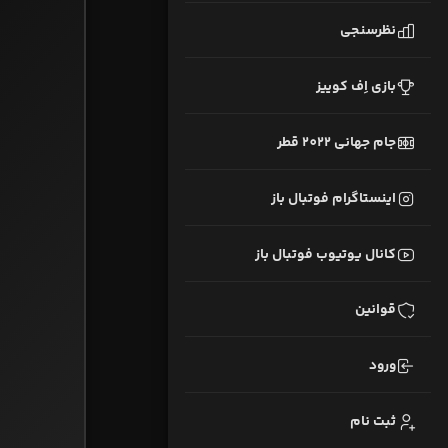
نظرسنجی
بازی اِف کوییز
جام جهانی 2022 قطر
اینستاگرام فوتبال باز
کانال یوتیوب فوتبال باز
قوانین
ورود
ثبت نام