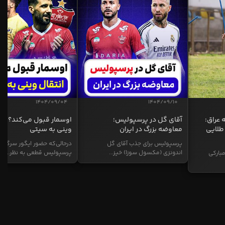
1404/09/04
1404/09/10
 عراق:
آقای گل در پرسپولیس؛
اوسمار قبول می‌کند؟ انت
طلایی
معاوضه بزرگ در ایران
وینی به سیتی
پرسپولیس برای جذب آقای گل
درحالی‌که حضور ایگور سرگیف
اندونزی (مکسول سوزا) خیز...
پرسپولیس قطعی به نظر...
بارکی