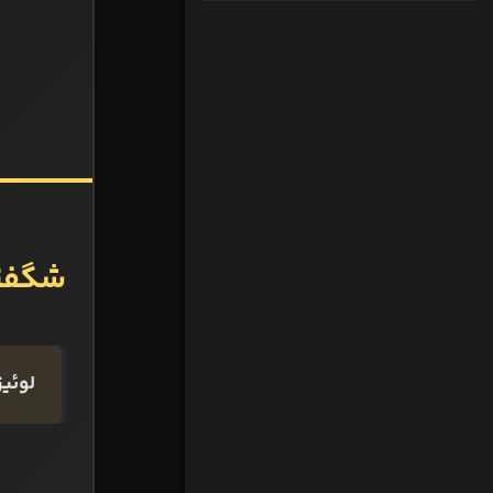
شگفتی
لوئیز