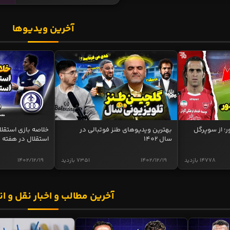
آخرین ویدیوها
ر؛ از سوپرگل
بهترین ویدیوهای طنز فوتبالی در
سال 1402
استقلال در هفته 
14778 بازدید
1402/12/19
7351 بازدید
1402/12/19
آخرین مطالب و اخبار نقل و ان