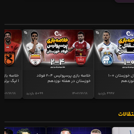
خلاصه بازی استقلال خوزستان 0-1
خلاصه بازی پرسپولیس 4-2 فولاد
نوزدهم
خوزستان در هفته نوزدهم
| لیگ برتر ای
4997 بازدید
1402/12/18
5099 بازدید
1402/12/18
تقالات