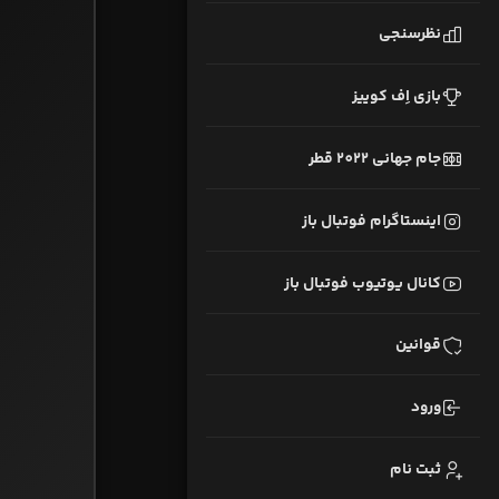
نظرسنجی
بازی اِف کوییز
جام جهانی 2022 قطر
اینستاگرام فوتبال باز
کانال یوتیوب فوتبال باز
قوانین
ورود
ثبت نام