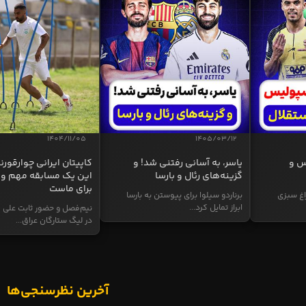
1404/11/05
1405/03/12
س و
یاسر، به آسانی رفتنی شد! و
کاپیتان ایرانی چوارقورنه
گزینه‌های رئال و بارسا
این یک مسابقه مهم و 
برای ماست
اغ سبزی
برناردو سیلوا برای پیوستن به بارسا
ابراز تمایل کرد...
نیم‌فصل و حضور ثابت علی م
در لیگ ستارگان عراق...
آخرین نظرسنجی‌ها