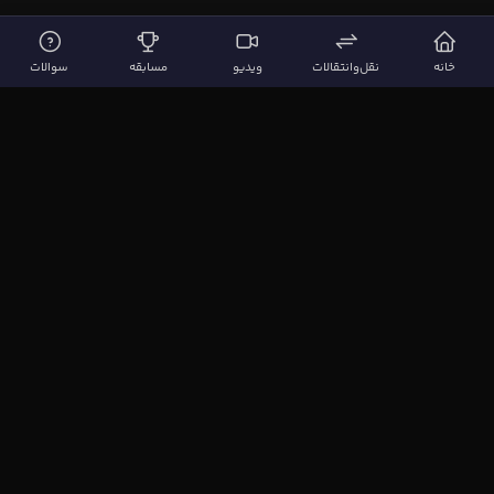
خانه
نقل‌وانتقالات
ویدیو
مسابقه
سوالات
لینک‌های مهم
صفحه اصلی
نقل‌وانتقالات
ویدیوها
مقاله‌ها
سوالات فوتبالی
بیشتر
مجله فوتبال‌باز
آیا می‌دانستید؟
نظرسنجی