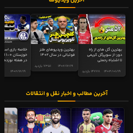
آخرین ویدیوها
بهترین گل های از راه
بهترین ویدیوهای طنز
خلاصه بازی استقل
دور؛ از سوپرگل کریمی
فوتبالی در سال 1402
خوزستان 0
تا اشتباه رحمتی
در هفته نوزدهم
1402/12/19
7351 بازدید
1403/01/19
14778 بازدید
1402/12/19
4997 ب
آخرین مطالب و اخبار نقل و انتقالات