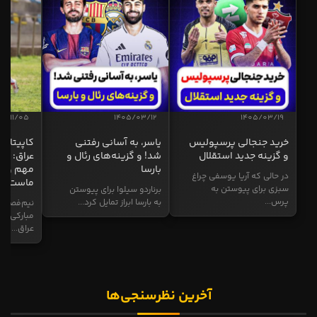
04/11/05
1405/03/12
1405/03/19
خرید جنجالی پرسپولیس
یاسر، به آسانی رفتنی
کاپیتان ا
و گزینه جدید استقلال
شد! و گزینه‌های رئال و
عراق: ای
بارسا
مهم و طل
در حالی که آریا یوسفی چراغ
ماست
سبزی برای پیوستن به
برناردو سیلوا برای پیوستن
پرس...
به بارسا ابراز تمایل کرد...
نیم‌فصل و
مبارکی در
عراق...
آخرین نظرسنجی‌ها