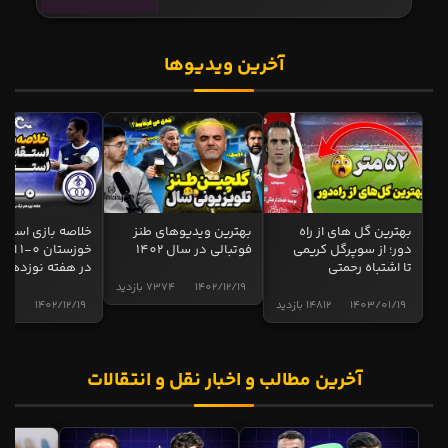
آخرین ویدیوها
بهترین گل های از راه
بهترین ویدیوهای طنز
خلاصه بازی استقل
دور؛ از سوپرگل کریمی
فوتبالی در سال 1402
خوزستان 0
تا اشتباه رحمتی
در هفته نوزدهم
1402/12/19
7374 بازدید
1403/01/19
14812 بازدید
1402/12/19
5015 ب
آخرین مطالب و اخبار نقل و انتقالات