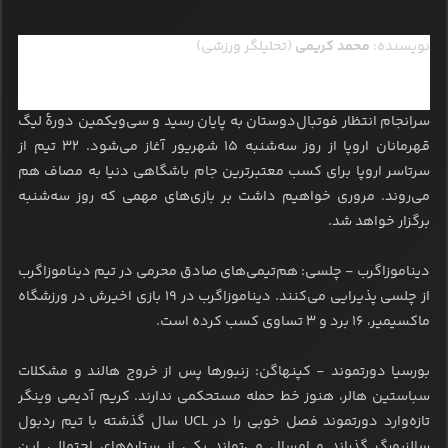
نویسنده:
محمد کریمی
(تحلیلگر ورزشی)
سرانجام انتظار فوتبال‌دوستان به پایان رسید و سی‌ویکمین دورۀ لیگ
قهرمانان اروپا از روز سه‌شنبه ۱۵ شهریور آغاز می‌شود. ۳۲ تیم از
سرتاسر اروپا برای کسب معتبرترین جام باشگاهی دنیا به مصاف هم
می‌روند. مروری خواهیم داشت بر بازی‌های مهمی که روز سه‌شنبه
برگزار خواهد شد.
دیناموزاگرب - چلسی: هم‌تیمی‌های صادق محرمی در تیم دیناموزاگرب
از چلسی پذیرایی می‌کنند. دیناموزاگرب در ۱۹ بازی اخیرش در ورزشگاه
ماکسیمیر، ۱۶ برد و ۳ تساوی کسب کرده است.
بورسیا دورتموند - کپنهاگن: زنبورها پس از خروج هالند و مشکلات
سباستین هالر، هنوز خط حمله مستحکمی ندارند. کریم آدیمی وینگر
تازه‌وارد دورتموند فصل خوبی را در UCL سال گذشته با تیم ردبول
سالزبورگ گذراند و امسال می‌تواند یکی از ستاره‌های احتمالی این