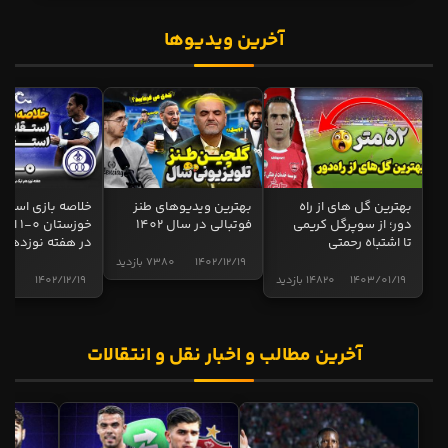
آخرین ویدیوها
بهترین گل های از راه
بهترین ویدیوهای طنز
خلاصه بازی استقل
دور؛ از سوپرگل کریمی
فوتبالی در سال 1402
خوزستان 0
تا اشتباه رحمتی
در هفته نوزدهم
1402/12/19
7380 بازدید
1403/01/19
14820 بازدید
1402/12/19
5020 ب
آخرین مطالب و اخبار نقل و انتقالات