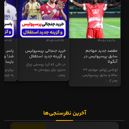
5/03/12
1405/03/19
1405/05/18
مقصد جدید مهاجم
خرید جنجالی پرسپولیس
یاسر، به
سابق پرسپولیس در
و گزینه جدید استقلال
شد! و گز
آنگولا
بارسا
در حالی که آریا یوسفی چراغ
سبزی برای پیوستن به
لوکاس ژوائو، مهاجم ۳۲
برناردو سی
پرس...
ساله و سابق پرسپولیس،
به بارسا ابر
پس از ...
آخرین نظرسنجی‌ها