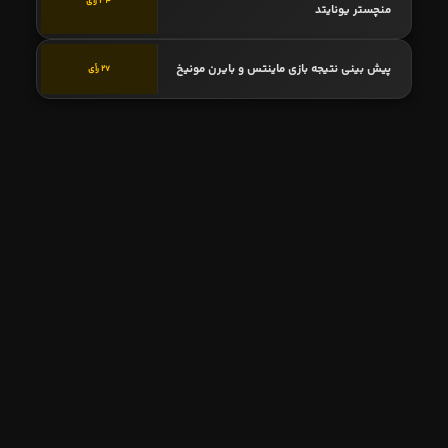
34 رأی
منچستر یونایتد
پیش بینی نتیجه بازی ماینتس و بایرن مونیخ
27 رأی