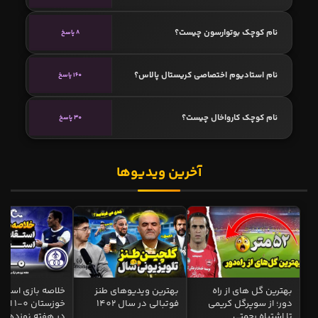
نام کوچک بوتوارسون چیست؟
8 پاسخ
نام استادیوم اختصاصی کریستال پالاس؟
160 پاسخ
نام کوچک کارواخال چیست؟
30 پاسخ
آخرین ویدیوها
بهترین گل های از راه
بهترین ویدیوهای طنز
خلاصه بازی استقل
دور؛ از سوپرگل کریمی
فوتبالی در سال 1402
خوزستان 0
تا اشتباه رحمتی
در هفته نوزدهم