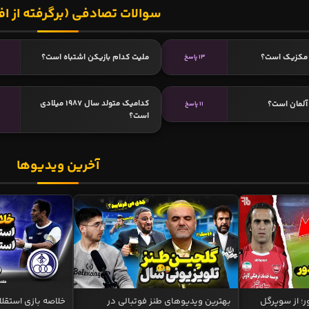
سوالات تصادفی (برگرفته از اف
 مکزیک است؟
ملیت کدام بازیکن اشتباه است؟
13 پاسخ
کدامیک متولد سال 1987 میلادی
آلمان است؟
11 پاسخ
است؟
آخرین ویدیوها
ر؛ از سوپرگل
بهترین ویدیوهای طنز فوتبالی در