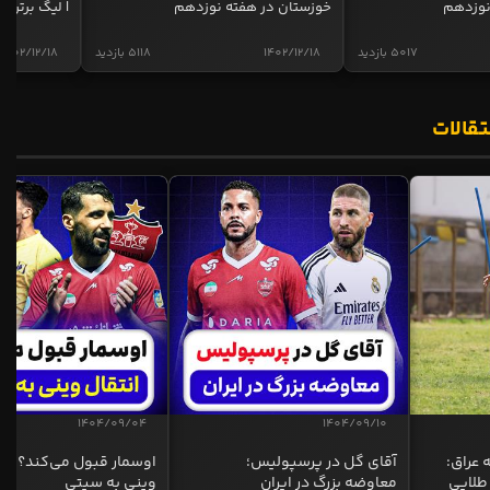
نوزدهم
خوزستان در هفته نوزدهم
| لیگ برتر ای
5017 بازدید
1402/12/18
5118 بازدید
1402/12/18
تقالات
1404/09/04
1404/09/10
 عراق:
آقای گل در پرسپولیس؛
اوسمار قبول می‌کند؟ انت
طلایی
معاوضه بزرگ در ایران
وینی به سیتی