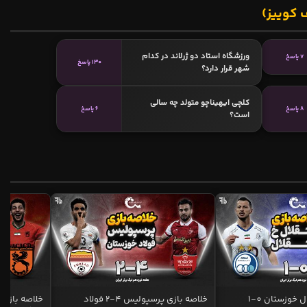
 کوییز)
ورزشگاه استاد دو ژرلاند در کدام
7 پاسخ
130 پاسخ
شهر قرار دارد؟
کلچی ایهیناچو متولد چه سالی
8 پاسخ
6 پاسخ
است؟
خلاصه بازی استقلال خوزستان 0-1
خلاصه بازی پرسپولیس 4-2 فولاد