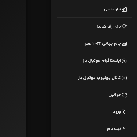
نظرسنجی
بازی اِف کوییز
جام جهانی 2022 قطر
اینستاگرام فوتبال باز
کانال یوتیوب فوتبال باز
قوانین
ورود
ثبت نام