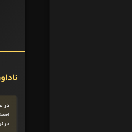
ناداو
احمد 
در نه