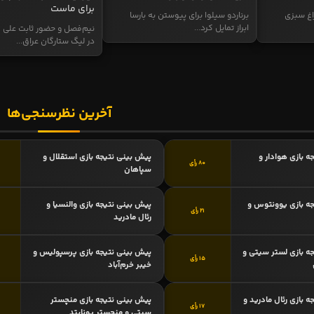
برای ماست
اغ سبزی
برناردو سیلوا برای پیوستن به بارسا
ابراز تمایل کرد...
نیم‌فصل و حضور ثابت علی م
در لیگ ستارگان عراق...
آخرین نظرسنجی‌ها
ه بازی هوادار و
پیش بینی نتیجه بازی استقلال و
80 رأی
سپاهان
ه بازی یوونتوس و
پیش بینی نتیجه بازی والنسیا و
21 رأی
رئال مادرید
ه بازی لستر سیتی و
پیش بینی نتیجه بازی پرسپولیس و
15 رأی
خیبر خرم‌آباد
 بازی رئال مادرید و
پیش بینی نتیجه بازی منچستر
17 رأی
سیتی و منچستر یونایتد