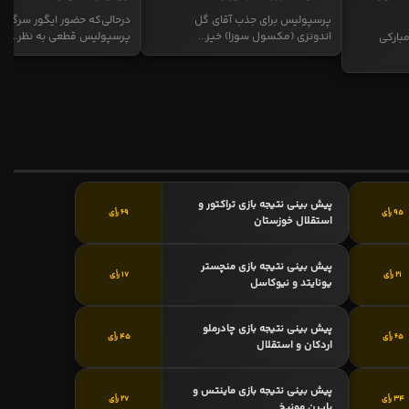
پرسپولیس برای جذب آقای گل
درحالی‌که حضور ایگور سرگیف
اندونزی (مکسول سوزا) خیز...
پرسپولیس قطعی به نظر...
بارکی
پیش بینی نتیجه بازی تراکتور و
95 رأی
69 رأی
استقلال خوزستان
پیش بینی نتیجه بازی منچستر
21 رأی
17 رأی
یونایتد و نیوکاسل
پیش بینی نتیجه بازی چادرملو
65 رأی
45 رأی
اردکان و استقلال
پیش بینی نتیجه بازی ماینتس و
34 رأی
27 رأی
بایرن مونیخ