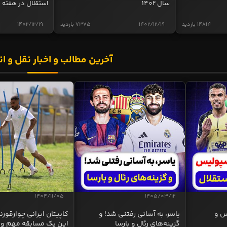
سال 1402
استقلال در هفته 
14814 بازدید
1402/12/19
7375 بازدید
1402/12/19
آخرین مطالب و اخبار نقل و ان
1404/11/05
1405/03/12
س و
یاسر، به آسانی رفتنی شد! و
کاپیتان ایرانی چوارقورنه
گزینه‌های رئال و بارسا
این یک مسابقه مهم و 