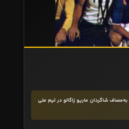
م ملی فوتبال ایران در فینال جام ملت‌های آسیا در سال ۱۳۵۵، به‌مصاف شاگردان ماریو زاگالو در تیم ملی