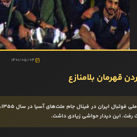
1401/05/04
دن قهرمان بلامنازع
تی
 رفت. این دیدار حواشی زیادی داشت.