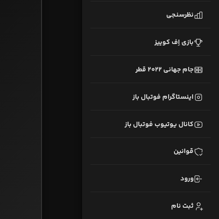
نظرسنجی
بازی اِف کوییز
جام جهانی 2022 قطر
اینستاگرام فوتبال باز
کانال یوتیوب فوتبال باز
قوانین
ورود
ثبت نام