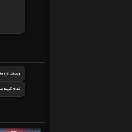
ویسنته آرزه م
کدام گزینه ص