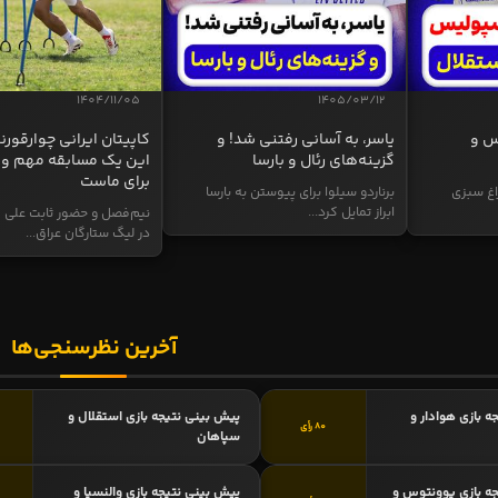
1404/11/05
1405/03/12
س و
یاسر، به آسانی رفتنی شد! و
کاپیتان ایرانی چوارقورنه
گزینه‌های رئال و بارسا
این یک مسابقه مهم و 
برای ماست
اغ سبزی
برناردو سیلوا برای پیوستن به بارسا
ابراز تمایل کرد...
نیم‌فصل و حضور ثابت علی م
در لیگ ستارگان عراق...
آخرین نظرسنجی‌ها
ه بازی هوادار و
پیش بینی نتیجه بازی استقلال و
80 رأی
سپاهان
ه بازی یوونتوس و
پیش بینی نتیجه بازی والنسیا و