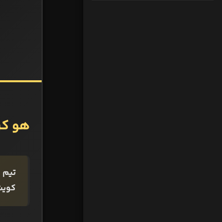
هو کر
کویت