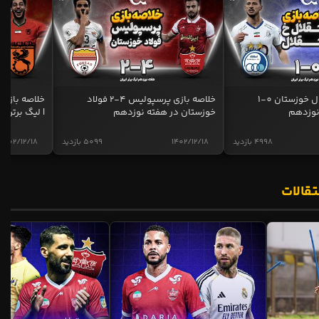
خلاصه بازی استقلال خوزستان 0-1
خلاصه بازی پرسپولیس 4-2 فولاد
نوزدهم
خوزستان در هفته نوزدهم
| لیگ برتر ای
4998 بازدید
1402/12/18
5099 بازدید
1402/12/18
تقالات