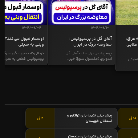
1404/09/04
1404/09/10
 عراق:
آقای گل در پرسپولیس؛
اوسمار قبول می‌کند؟ انت
طلایی
معاوضه بزرگ در ایران
وینی به سیتی
پرسپولیس برای جذب آقای گل
درحالی‌که حضور ایگور سرگیف
اندونزی (مکسول سوزا) خیز...
پرسپولیس قطعی به نظر...
بارکی
پیش بینی نتیجه بازی تراکتور و
95 رأی
69 رأی
استقلال خوزستان
پیش بینی نتیجه بازی منچستر