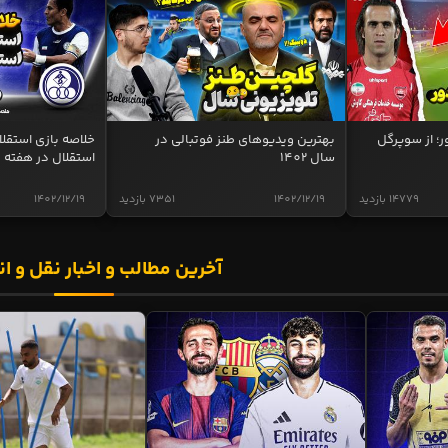
ر؛ از سوپرگل
بهترین ویدیوهای طنز فوتبالی در
سال 1402
استقلال در هفته 
14779 بازدید
1402/12/19
7351 بازدید
1402/12/19
آخرین مطالب و اخبار نقل و ان