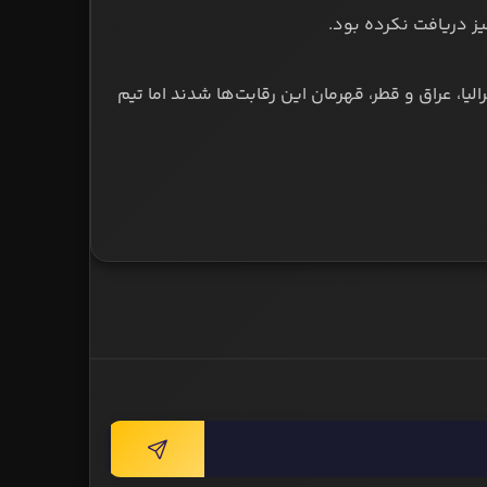
یز دریافت نکرده بود.
‌گذرد و تیم‌های کویت، عربستان (۳ بار)، ژاپن (۴ بار)، استرالیا، عراق و قطر، قهرمان این رقابت‌ها شدند اما تیم