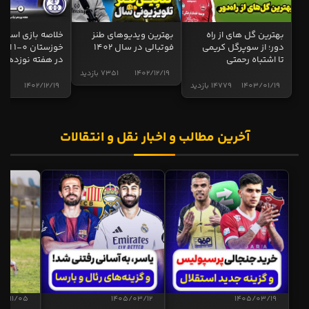
بهترین گل های از راه
بهترین ویدیوهای طنز
خلاصه بازی استقل
دور؛ از سوپرگل کریمی
فوتبالی در سال 1402
خوزستان 0
تا اشتباه رحمتی
در هفته نوزدهم
1402/12/19
7351 بازدید
1403/01/19
14779 بازدید
1402/12/19
4997 ب
آخرین مطالب و اخبار نقل و انتقالات
04/11/05
1405/03/12
1405/03/19