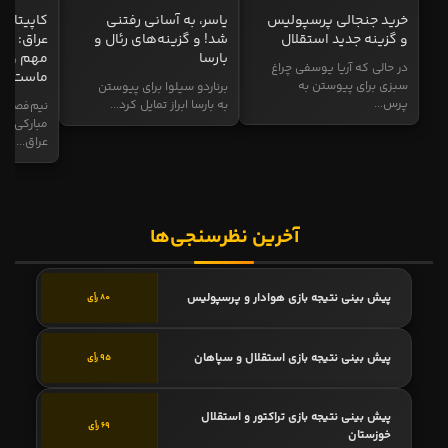
خرید جنجالی پرسپولیس
یاسر، به آسانی رفتنی
کاپیتان ا
و گزینه جدید استقلال
شد! و گزینه‌های رئال و
عراق: ای
بارسا
مهم و طل
در حالی که آریا یوسفی چراغ
ماست
سبزی برای پیوستن به
برناردو سیلوا برای پیوستن
پرس...
به بارسا ابراز تمایل کرد...
نیم‌فصل و
مبارکی در
عراق...
آخرین نظرسنجی‌ها
پیش بینی نتیجه بازی هوادار و پرسپولیس
80 رأی
پیش بینی نتیجه بازی استقلال و سپاهان
95 رأی
پیش بینی نتیجه بازی تراکتور و استقلال
69 رأی
خوزستان