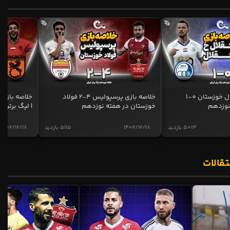
خلاصه بازی استقلال خوزستان 0-1
خلاصه بازی پرسپولیس 4-2 فولاد
نوزدهم
خوزستان در هفته نوزدهم
| لیگ برتر ای
5013 بازدید
1402/12/18
5115 بازدید
1402/12/18
تقالات