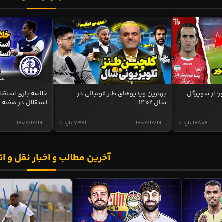
ر؛ از سوپرگل
بهترین ویدیوهای طنز فوتبالی در
سال 1402
استقلال در هفته 
14806 بازدید
1402/12/19
7371 بازدید
1402/12/19
آخرین مطالب و اخبار نقل و ان