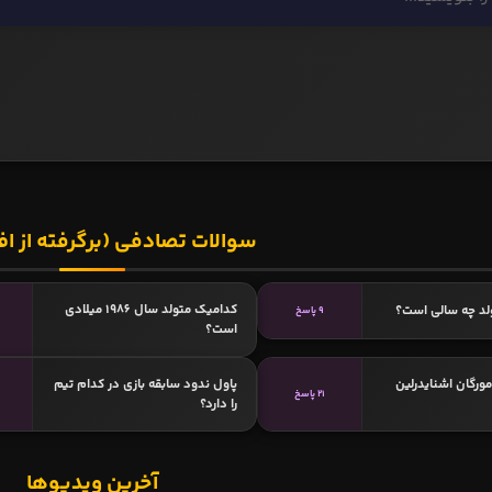
سوالات تصادفی (برگرفته از اف
کدامیک متولد سال 1986 میلادی
لد چه سالی است؟
9 پاسخ
است؟
مورگان اشنایدرلین
پاول ندود سابقه بازی در کدام تیم
21 پاسخ
را دارد؟
آخرین ویدیوها