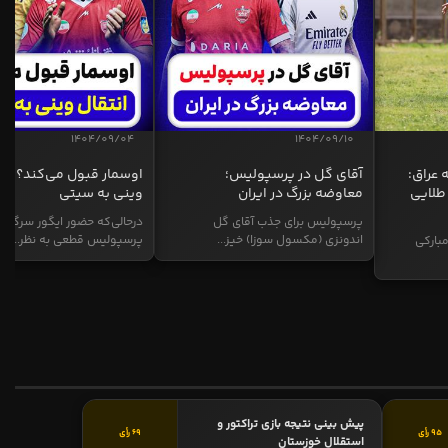
1404/09/04
1404/09/10
 عراق:
آقای گل در پرسپولیس؛
اوسمار قبول می‌کند؟ انت
طلایی
معاوضه بزرگ در ایران
وینی به سیتی
پرسپولیس برای جذب آقای گل
درحالی‌که حضور ایگور سرگیف
اندونزی (مکسول سوزا) خیز...
پرسپولیس قطعی به نظر...
بارکی
پیش بینی نتیجه بازی تراکتور و
95 رأی
69 رأی
استقلال خوزستان