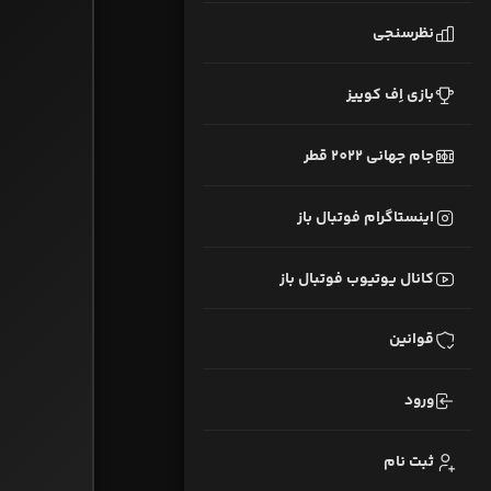
نظرسنجی
بازی اِف کوییز
جام جهانی 2022 قطر
اینستاگرام فوتبال باز
کانال یوتیوب فوتبال باز
قوانین
ورود
ثبت نام