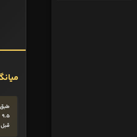
میانگ
طبق 
5
قبل 