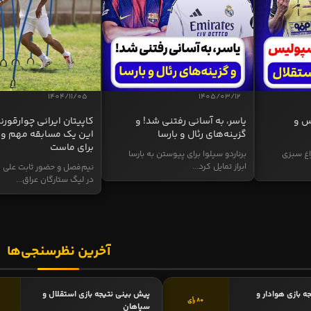
1404/11/05
1405/03/12
س و
یاسر، به آسانی رفتنی شد! و
کاپیتان ایرانی چوارقورنه
گزینه‌های رئال و بارسا
این یک مسابقه مهم و 
برای ماست
اغ سبزی
برناردو سیلوا برای پیوستن به بارسا
ابراز تمایل کرد...
نیم‌فصل و حضور ثابت علی م
در لیگ ستارگان عراق...
آخرین نظرسنجی‌ها
ه بازی هوادار و
پیش بینی نتیجه بازی استقلال و
80 رأی
سپاهان