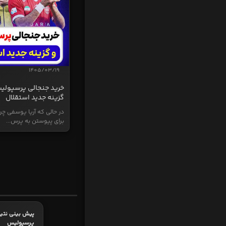
1405/03/19
خرید جنجالی پرسپولی
گزینه جدید استقلال
در حالی که آریا یوسفی چر
برای پیوستن به پرس...
پیش بینی نتیج
پرسپولیس