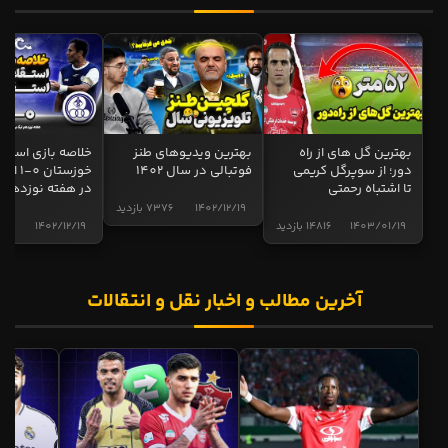
بهترین گل های از راه
بهترین ویدیوهای طنز
خلاصه بازی استقل
دور؛ از سوپرگل کریمی
فوتبالی در سال 1402
خوزستان 0
تا اشتباه رحمتی
در هفته نوزدهم
1402/12/19
7376 بازدید
1403/01/19
14816 بازدید
1402/12/19
5017 
آخرین مطالب و اخبار نقل و انتقالات