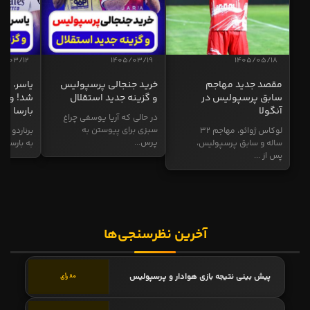
5/03/12
1405/03/19
1405/05/18
مقصد جدید مهاجم
خرید جنجالی پرسپولیس
یاسر، به
سابق پرسپولیس در
و گزینه جدید استقلال
شد! و گز
آنگولا
بارسا
در حالی که آریا یوسفی چراغ
سبزی برای پیوستن به
لوکاس ژوائو، مهاجم ۳۲
برناردو سی
پرس...
ساله و سابق پرسپولیس،
به بارسا ابر
پس از ...
آخرین نظرسنجی‌ها
پیش بینی نتیجه بازی هوادار و پرسپولیس
80 رأی