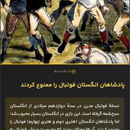
1401/04/18
پادشاهان انگستان فوتبال را ممنوع ‌کردند
نسخۀ فوتبال مدرن در سدۀ دوازدهم میلادی از انگلستان
سرچشمه گرفته ‌است. این بازی در انگلستان بسیار محبوب‌شد؛
اما پادشاهان انگستان (هنری دوم و هنری چهارم) فوتبال را
ممنوع ‌کردند. آن‌ها معتقد بودند که محبوبیت ورزش فوتبال به