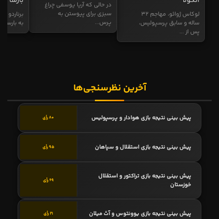
آنگولا
بارسا
در حالی که آریا یوسفی چراغ
سبزی برای پیوستن به
لوکاس ژوائو، مهاجم ۳۲
برناردو سی
پرس...
ساله و سابق پرسپولیس،
به بارسا ابر
پس از ...
آخرین نظرسنجی‌ها
پیش بینی نتیجه بازی هوادار و پرسپولیس
80 رأی
پیش بینی نتیجه بازی استقلال و سپاهان
95 رأی
پیش بینی نتیجه بازی تراکتور و استقلال
69 رأی
خوزستان
پیش بینی نتیجه بازی یوونتوس و آث میلان
21 رأی