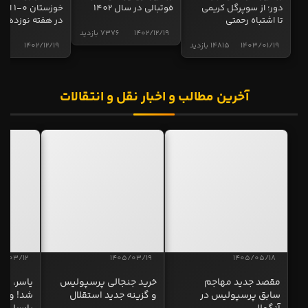
دور؛ از سوپرگل کریمی
فوتبالی در سال 1402
خوزستان 0
تا اشتباه رحمتی
در هفته نوزدهم
1402/12/19
7376 بازدید
1403/01/19
14815 بازدید
1402/12/19
5017 
آخرین مطالب و اخبار نقل و انتقالات
5/03/12
1405/03/19
1405/05/18
مقصد جدید مهاجم
خرید جنجالی پرسپولیس
یاسر، به
سابق پرسپولیس در
و گزینه جدید استقلال
شد! و گز