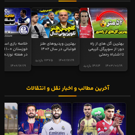
بهترین گل های از راه
بهترین ویدیوهای طنز
خلاصه بازی استقل
دور؛ از سوپرگل کریمی
فوتبالی در سال 1402
خوزستان 0
تا اشتباه رحمتی
در هفته نوزدهم
1402/12/19
7375 بازدید
1403/01/19
14814 بازدید
1402/12/19
5017 
آخرین مطالب و اخبار نقل و انتقالات