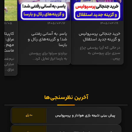
04/11/05
1405/03/12
1405/03/19
خرید جنجالی پرسپولیس
یاسر، به آسانی رفتنی
کاپیتان ا
و گزینه جدید استقلال
شد! و گزینه‌های رئال و
عراق: ای
بارسا
مهم و طل
در حالی که آریا یوسفی چراغ
ماست
سبزی برای پیوستن به
برناردو سیلوا برای پیوستن
پرس...
به بارسا ابراز تمایل کرد...
نیم‌فصل و
مبارکی در
عراق...
آخرین نظرسنجی‌ها
پیش بینی نتیجه بازی هوادار و پرسپولیس
80 رأی