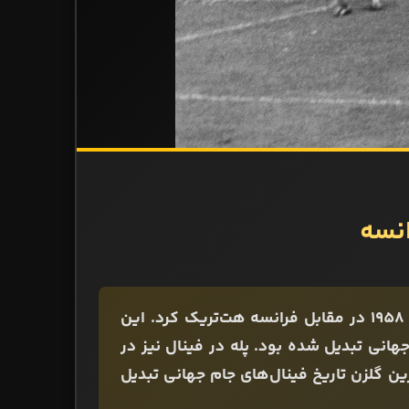
زمانی که پله 17 سال و 244 روز داشت در نیمه‌نهایی جام جهانی 1958 در مقابل فرانسه هت‌تریک کرد. این
ام جهانی تبدیل شده بود. پله در فینال نیز در
ساند و با 17 سال و 249 روز به جوان‌ترین گلزن تاریخ فینال‌های جام جهانی تبدیل