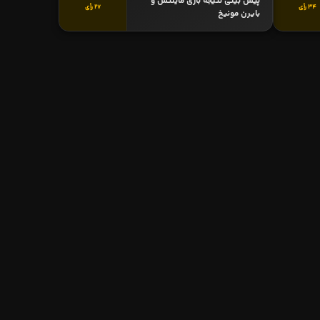
پیش بینی نتیجه بازی ماینتس و
34 رأی
27 رأی
بایرن مونیخ