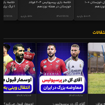
خلاصه بازی استقلال خوزستان 0-1
خلاصه بازی پرسپولیس 4-2 فولاد
نوزدهم
خوزستان در هفته نوزدهم
| لیگ برتر ای
5009 بازدید
1402/12/18
5110 بازدید
1402/12/18
تقالات
1404/09/04
1404/09/10
 عراق:
آقای گل در پرسپولیس؛
اوسمار قبول می‌کند؟ انت