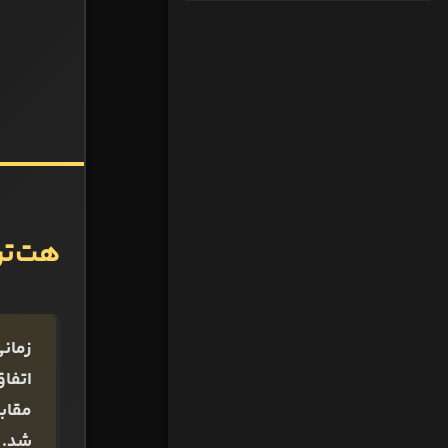
هت‌تریک پله 17 سال
شد.