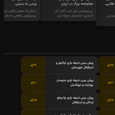
طلایی
معاوضه بزرگ در ایران
وینی به سیتی
پرسپولیس برای جذب آقای گل
درحالی‌که حضور ایگور سرگیف
اندونزی (مکسول سوزا) خیز...
پرسپولیس قطعی به نظر...
بارکی
پیش بینی نتیجه بازی تراکتور و
95 رأی
69 رأی
استقلال خوزستان
پیش بینی نتیجه بازی منچستر
21 رأی
17 رأی
یونایتد و نیوکاسل
پیش بینی نتیجه بازی چادرملو
65 رأی
45 رأی
اردکان و استقلال