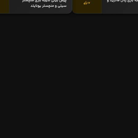
 بازی رئال مادرید و
پیش بینی نتیجه بازی منچستر
17 رأی
سیتی و منچستر یونایتد