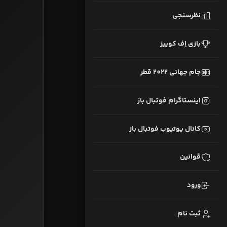
نظرسنجی
بازی اِف کوییز
جام جهانی 2022 قطر
اینستاگرام فوتبال باز
کانال یوتیوب فوتبال باز
قوانین
ورود
ثبت نام