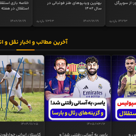
ر؛ از سوپرگل
بهترین ویدیوهای طنز فوتبالی در
سال 1402
استقلال در هفته 
14793 بازدید
1402/12/19
7363 بازدید
1402/12/19
آخرین مطالب و اخبار نقل و ان
1404/11/05
1405/03/12
س و
یاسر، به آسانی رفتنی شد! و
کاپیتان ایرانی چوارقورنه