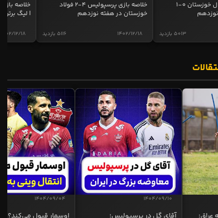
خلاصه بازی استقلال خوزستان 0-1
خلاصه بازی پرسپولیس 4-2 فولاد
نوزدهم
خوزستان در هفته نوزدهم
| لیگ برتر ای
5013 بازدید
1402/12/18
5116 بازدید
1402/12/18
تقالات
1404/09/04
1404/09/10
 عراق:
آقای گل در پرسپولیس؛
اوسمار قبول می‌کند؟ انت