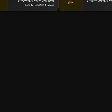
 بازی رئال مادرید و
پیش بینی نتیجه بازی منچستر
17 رأی
سیتی و منچستر یونایتد