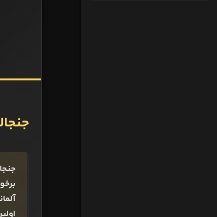
جنجالی
برخور
اولی