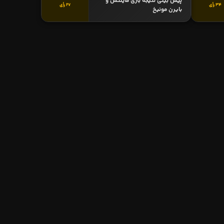
پیش بینی نتیجه بازی ماینتس و
34 رأی
27 رأی
بایرن مونیخ