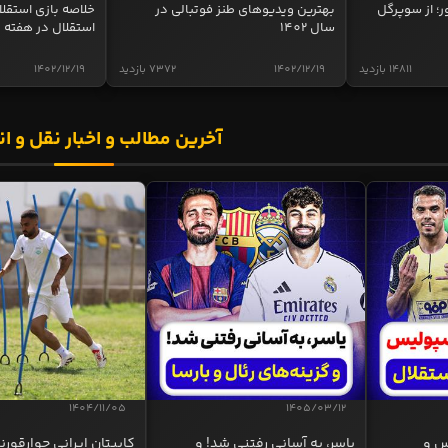
ر؛ از سوپرگل
بهترین ویدیوهای طنز فوتبالی در
سال 1402
استقلال در هفته 
14811 بازدید
1402/12/19
7372 بازدید
1402/12/19
آخرین مطالب و اخبار نقل و ان
1404/11/05
1405/03/12
س و
یاسر، به آسانی رفتنی شد! و
کاپیتان ایرانی چوارقورنه