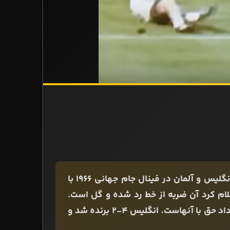
جنجالی‌ترین گل در فینال جام جهانی. شوت جف هُرست در دیدار انگلیس و آلمان در فینال جام جهانی ۱۹۶۶ با
علام کرد آن ضربه از خط رد شده و گل است.
آلمانی‌ها به‌شدت معترض بودند. تصاویر تلویزیونی هم نشان می‌داد حق با آنهاست. انگلیس 4-2 برنده شد و