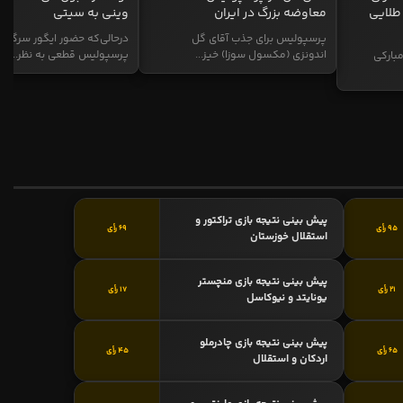
طلایی
معاوضه بزرگ در ایران
وینی به سیتی
پرسپولیس برای جذب آقای گل
درحالی‌که حضور ایگور سرگیف
اندونزی (مکسول سوزا) خیز...
پرسپولیس قطعی به نظر...
بارکی
پیش بینی نتیجه بازی تراکتور و
95 رأی
69 رأی
استقلال خوزستان
پیش بینی نتیجه بازی منچستر
21 رأی
17 رأی
یونایتد و نیوکاسل
پیش بینی نتیجه بازی چادرملو
65 رأی
45 رأی
اردکان و استقلال