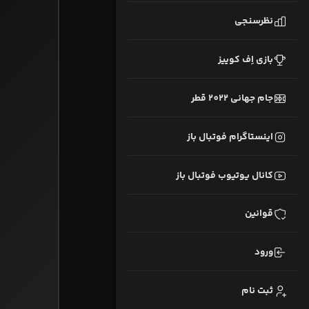
نظرسنجی
بازی اِف کوییز
جام جهانی 2022 قطر
اینستاگرام فوتبال باز
کانال یوتیوب فوتبال باز
قوانین
ورود
ثبت نام