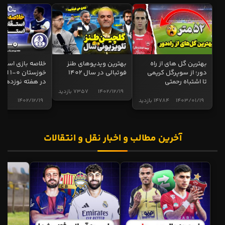
بهترین گل های از راه
بهترین ویدیوهای طنز
خلاصه بازی استقل
دور؛ از سوپرگل کریمی
فوتبالی در سال 1402
خوزستان 0
تا اشتباه رحمتی
در هفته نوزدهم
1402/12/19
7357 بازدید
1403/01/19
14784 بازدید
1402/12/19
5004 ب
آخرین مطالب و اخبار نقل و انتقالات