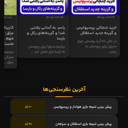
04/11/05
1405/03/12
1405/03/19
خرید جنجالی پرسپولیس
یاسر، به آسانی رفتنی
کاپیتان ا
و گزینه جدید استقلال
شد! و گزینه‌های رئال و
عراق: ای
بارسا
مهم و طل
در حالی که آریا یوسفی چراغ
ماست
سبزی برای پیوستن به
برناردو سیلوا برای پیوستن
پرس...
به بارسا ابراز تمایل کرد...
نیم‌فصل و
مبارکی در
عراق...
آخرین نظرسنجی‌ها
پیش بینی نتیجه بازی هوادار و پرسپولیس
80 رأی
پیش بینی نتیجه بازی استقلال و سپاهان
95 رأی