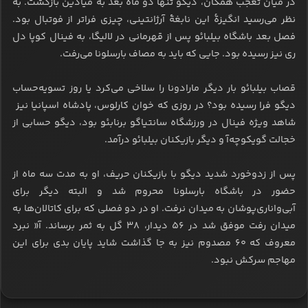
در میان تعجب همگان، دیگو تنها دو ماه بعد به میادین بازگشت. به
نظر می‌رسید انگیزۀ این نابغۀ آرژانتینی، چیزی فراتر از فوتبال بود.
فصل بعد باشگاه بیلبائو پس از قهرمانی در لالیگا، به فینال کوپا دل
ری نیز رسیده بود. جایی که باید به مصاف بارسلونا می‌رفت.
قصاب بیلبائو بار دیگر مارادونا را سلاخی می‌کرد یا روز تسویه‌حساب
دیگو فرا رسیده بود؟ در روزی که خوان کارلوس، پادشاه اسپانیا نیز
شاهد ویژه فینال در ورزشگاه سانتیاگو برنابئو بود، دیگو حسابی از
خجالت گویکوچه‌آ و دیگر بازیکنان بیلبائو درآمد.
پس از زدوخورد شدید دیگو با بازیکنان حریف، او به مدت سه ماه از
حضور در باشگاه بارسلونا محروم شد و البته دیگر برای
آبی‌واناری‌پوشان به میدان نرفت. او در دو فصلی که برای کاتالان‌ها به
میدان رفت موفق شد در ۵۶ دیدار، ۳۸ گل به ثمر برساند. آ« نبرد
معروف که ۶۰ مصدوم نیز به جا گذاشت شاید پایان بدی برای این
مهاجم سرکش نبود.