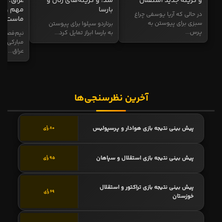
و گزینه جدید استقلال
شد! و گزینه‌های رئال و
عراق: ای
بارسا
مهم و طل
در حالی که آریا یوسفی چراغ
ماست
سبزی برای پیوستن به
برناردو سیلوا برای پیوستن
پرس...
به بارسا ابراز تمایل کرد...
نیم‌فصل و
مبارکی در
عراق...
آخرین نظرسنجی‌ها
پیش بینی نتیجه بازی هوادار و پرسپولیس
80 رأی
پیش بینی نتیجه بازی استقلال و سپاهان
95 رأی
پیش بینی نتیجه بازی تراکتور و استقلال
69 رأی
خوزستان