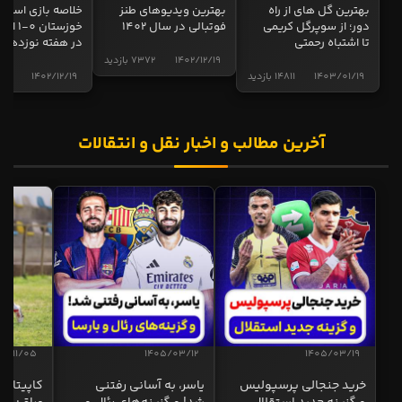
بهترین گل های از راه
بهترین ویدیوهای طنز
خلاصه بازی استقل
دور؛ از سوپرگل کریمی
فوتبالی در سال 1402
خوزستان 0
تا اشتباه رحمتی
در هفته نوزدهم
1402/12/19
7372 بازدید
1403/01/19
14811 بازدید
1402/12/19
5013 ب
آخرین مطالب و اخبار نقل و انتقالات
04/11/05
1405/03/12
1405/03/19
خرید جنجالی پرسپولیس
یاسر، به آسانی رفتنی
کاپیتان ا