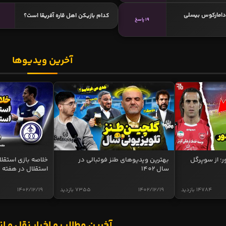
 دامارکوس بیسلی
کدام بازیکن اهل قاره آفریقا است؟
3
19 پاسخ
آخرین ویدیوها
ر؛ از سوپرگل
بهترین ویدیوهای طنز فوتبالی در
سال 1402
استقلال در هفته 
14784 بازدید
1402/12/19
7355 بازدید
1402/12/19
آخرین مطالب و اخبار نقل و ان