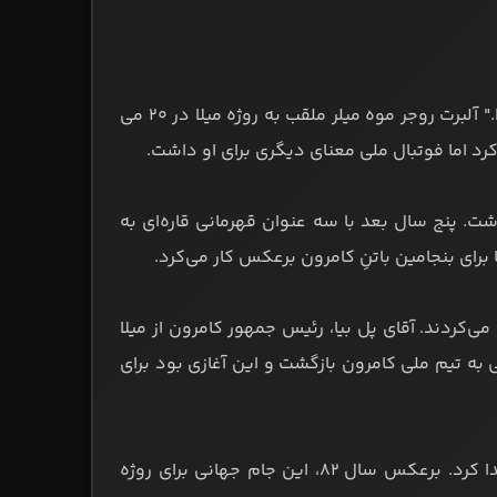
فوتبال کامرون و حتی فوتبال آفریقا با یک نام به دنیا شناخته شد: "روژه میلا." آلبرت روجر موه میلر ملقب به روژه میلا در ۲۰ می
وردی نداشت. پنج سال بعد با سه عنوان قهرمانی قاره‌ای به
ا برای بنجامین باتنِ کامرون برعکس کار می‌کرد.
ه می‌کردند. آقای پل بیا، رئیس جمهور کامرون از میلا
ه به تیم ملی بازگردد. او لحظه‌ای درنگ نکرد و در ۳۷ سالگی به تیم ملی کامرون بازگشت و این آغازی بود برای
در جام جهانی ۱۹۹۰ با درخشش روژه میلا، کامرون به یک‌چهارم‌نهایی راه پیدا کرد. برعکس سال ۸۲، این جام جهانی برای روژه