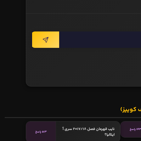
 کوییز)
نایب قهرمان فصل 2017/18 سری آ
14 پاسخ
513 پاسخ
ایتالیا؟