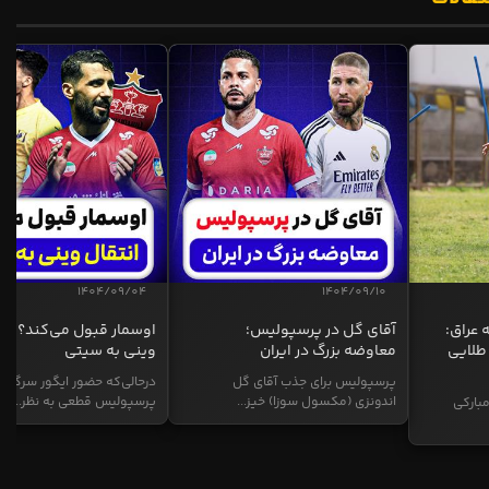
1404/09/04
1404/09/10
 عراق:
آقای گل در پرسپولیس؛
اوسمار قبول می‌کند؟ انت
طلایی
معاوضه بزرگ در ایران
وینی به سیتی
پرسپولیس برای جذب آقای گل
درحالی‌که حضور ایگور سرگیف
اندونزی (مکسول سوزا) خیز...
پرسپولیس قطعی به نظر...
بارکی