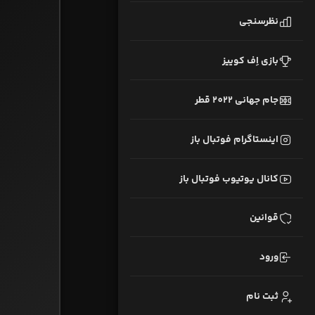
نظرسنجی
بازی اِف کوییز
جام جهانی 2022 قطر
اینستاگرام فوتبال باز
کانال یوتیوب فوتبال باز
قوانین
ورود
ثبت نام