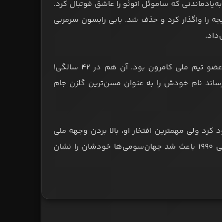
به‌یادماندنی که ساموئل اتوئو را عاشق فوتبال کرد.
ر یک‌چهارم‌نهایی با وجود بازی فوق‌العاده برابر انگلستان، ۳-۲ نتیجه را واگذار کرد و حذف شد. بابی رابسون سرمربی
داد.
این داستان عاشقانه همچنان ادامه داشت. روژه در جام جهانی ۱۹۹۰ هم عضو تیم ملی کامرون بود. آن هم در ۴۲ سالگی!
ساند نام خودش را به عنوان مسن‌ترین گلزن جام
 از آن خود کرد ولی مهمترین افتخار او، بالا بردن وجهه ملی
کامرون در کل دنیا بود. طبق گفتۀ خودش، درخشش کامرون در جام جهانی ۱۹۹۰ باعث شد جهان‌سومی‌ها خودشان را نشان