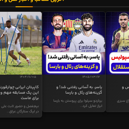
1404/11/05
1405/03/12
س و
یاسر، به آسانی رفتنی شد! و
کاپیتان ایرانی چوارقورنه
گزینه‌های رئال و بارسا
این یک مسابقه مهم و 
برای ماست
اغ سبزی
برناردو سیلوا برای پیوستن به بارسا
ابراز تمایل کرد...
نیم‌فصل و حضور ثابت علی م
در لیگ ستارگان عراق...